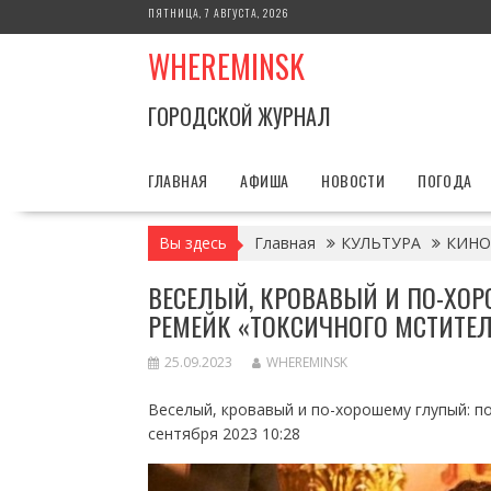
Перейти
ПЯТНИЦА, 7 АВГУСТА, 2026
к
WHEREMINSK
содержимому
ГОРОДСКОЙ ЖУРНАЛ
ГЛАВНАЯ
АФИША
НОВОСТИ
ПОГОДА
Вы здесь
Главная
КУЛЬТУРА
КИНО
ВЕСЕЛЫЙ, КРОВАВЫЙ И ПО-ХОР
РЕМЕЙК «ТОКСИЧНОГО МСТИТЕ
25.09.2023
WHEREMINSK
Веселый, кровавый и по-хорошему глупый: п
сентября 2023 10:28