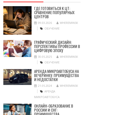
ГДЕ ГОТОВИТЬСЯ К ЦТ:
СРАВНЕНИЕ ПОПУЛЯРНЫХ
ЦЕНТРОВ
09.03.2026
WHEREMINSK
ОБУЧЕНИЕ
ГРАФИЧЕСКИЙ ДИЗАЙН:
ПЕРСПЕКТИВЫ ПРОФЕССИИ В
ЦИФРОВУЮ ЭПОХУ
30.05.2025
WHEREMINSK
ОБУЧЕНИЕ
АРЕНДА МИКРОАВТОБУСА НА
ВЕЧЕРИНКУ: ПРЕИМУЩЕСТВА
И НЕДОСТАТКИ
21.05.2024
WHEREMINSK
АРЕНДА
МИКРОАВТОБУСА
ОНЛАЙН-ОБРАЗОВАНИЕ В
РОССИИ И СНГ:
ПРЕИМУЩЕСТВА