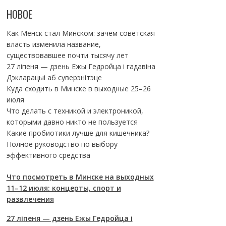
НОВОЕ
Как Менск стал Минском: зачем советская
власть изменила название,
существовавшее почти тысячу лет
27 ліпеня — дзень Ежы Гедройца і гадавіна
Дэкларацыі аб суверэнітэце
Куда сходить в Минске в выходные 25–26
июля
Что делать с техникой и электроникой,
которыми давно никто не пользуется
Какие пробиотики лучше для кишечника?
Полное руководство по выбору
эффективного средства
Что посмотреть в Минске на выходных
11–12 июля: концерты, спорт и
развлечения
27 ліпеня — дзень Ежы Гедройца і