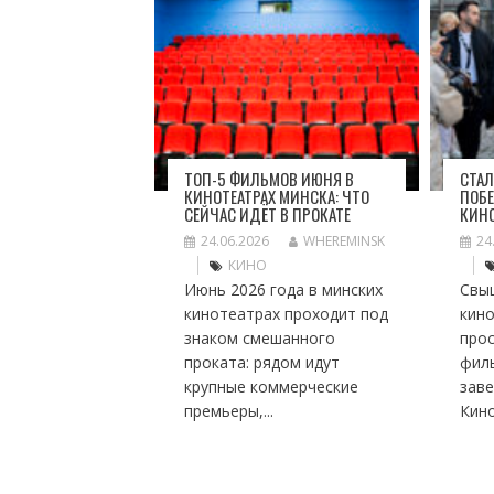
ТОП-5 ФИЛЬМОВ ИЮНЯ В
СТАЛ
КИНОТЕАТРАХ МИНСКА: ЧТО
ПОБЕ
СЕЙЧАС ИДЁТ В ПРОКАТЕ
КИН
24.06.2026
WHEREMINSK
24
КИНО
Июнь 2026 года в минских
Свы
кинотеатрах проходит под
кино
знаком смешанного
про
проката: рядом идут
фил
крупные коммерческие
заве
премьеры,...
Кино