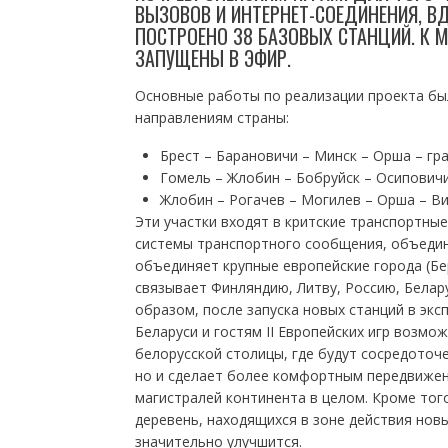
ВЫЗОВОВ И ИНТЕРНЕТ-СОЕДИНЕНИЯ, 
ПОСТРОЕНО 38 БАЗОВЫХ СТАНЦИЙ. К 
ЗАПУЩЕНЫ В ЭФИР.
Основные работы по реализации проекта б
направлениям страны:
Брест – Барановичи – Минск – Орша – гр
Гомель – Жлобин – Бобруйск – Осиповичи
Жлобин – Рогачев – Могилев – Орша – В
Эти участки входят в критские транспортн
системы транспортного сообщения, объедин
объединяет крупные европейские города (Бе
связывает Финляндию, Литву, Россию, Белар
образом, после запуска новых станций в экс
Беларуси и гостям II Европейских игр возмо
белорусской столицы, где будут сосредоточ
но и сделает более комфортным передвижен
магистралей континента в целом. Кроме тог
деревень, находящихся в зоне действия новы
значительно улучшится.