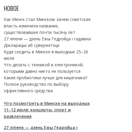
НОВОЕ
Как Менск стал Минском: зачем советская
власть изменила название,
существовавшее почти тысячу лет
27 ліпеня — дзень Ежы Гедройца і гадавіна
Дэкларацыі аб суверэнітэце
Куда сходить в Минске в выходные 25–26
июля
Что делать с техникой и электроникой,
которыми давно никто не пользуется
Какие пробиотики лучше для кишечника?
Полное руководство по выбору
эффективного средства
Что посмотреть в Минске на выходных
11–12 июля: концерты, спорт и
развлечения
27 ліпеня — дзень Ежы Гедройца і