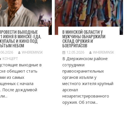
 ПРОВЕСТИ ВЫХОДНЫЕ
В МИНСКОЙ ОБЛАСТИ У
1 ИЮНЯ В МИНСКЕ: ЕДА,
МУЖЧИНЫ ОБНАРУЖИЛИ
 КУПАЛЬЕ И КИНО ПОД
СКЛАД ОРУЖИЯ И
РЫТЫМ НЕБОМ
БОЕПРИПАСОВ
.06.2026
WHEREMINSK
12.05.2026
WHEREMINSK
В Дзержинском районе
КОНЦЕРТ
дстоящие выходные в
сотрудники
ске обещают стать
правоохранительных
ими из самых
органов изъяли у
ыщенных с начала
местного жителя крупный
а. После дождливой
арсенал
ли...
незарегистрированного
оружия. Об этом...