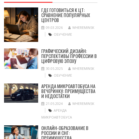
ГДЕ ГОТОВИТЬСЯ К ЦТ:
СРАВНЕНИЕ ПОПУЛЯРНЫХ
ЦЕНТРОВ
09.03.2026
WHEREMINSK
ОБУЧЕНИЕ
ГРАФИЧЕСКИЙ ДИЗАЙН:
ПЕРСПЕКТИВЫ ПРОФЕССИИ В
ЦИФРОВУЮ ЭПОХУ
30.05.2025
WHEREMINSK
ОБУЧЕНИЕ
АРЕНДА МИКРОАВТОБУСА НА
ВЕЧЕРИНКУ: ПРЕИМУЩЕСТВА
И НЕДОСТАТКИ
21.05.2024
WHEREMINSK
АРЕНДА
МИКРОАВТОБУСА
ОНЛАЙН-ОБРАЗОВАНИЕ В
РОССИИ И СНГ:
ПРЕИМУЩЕСТВА