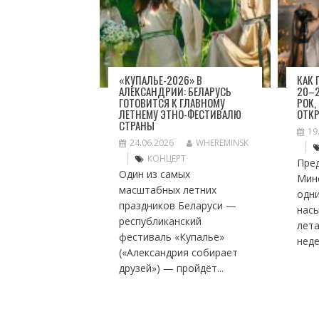
«КУПАЛЬЕ-2026» В
КАК
АЛЕКСАНДРИИ: БЕЛАРУСЬ
20–2
ГОТОВИТСЯ К ГЛАВНОМУ
РОК,
ЛЕТНЕМУ ЭТНО-ФЕСТИВАЛЮ
ОТК
СТРАНЫ
19
24.06.2026
WHEREMINSK
КОНЦЕРТ
Пре
Один из самых
Мин
масштабных летних
одн
праздников Беларуси —
нас
республиканский
лет
фестиваль «Купалье»
неде
(«Александрия собирает
друзей») — пройдёт...