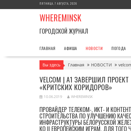
Перейти
ПЯТНИЦА, 7 АВГУСТА, 2026
к
WHEREMINSK
содержимому
ГОРОДСКОЙ ЖУРНАЛ
ГЛАВНАЯ
АФИША
НОВОСТИ
ПОГОДА
Вы здесь
Главная
НОВОСТИ
velco
VELCOM | A1 ЗАВЕРШИЛ ПРОЕК
«КРИТСКИХ КОРИДОРОВ»
10.06.2019
WHEREMINSK
ПРОВАЙДЕР ТЕЛЕКОМ-, ИКТ- И КОНТЕНТ
СТРОИТЕЛЬСТВА ПО УЛУЧШЕНИЮ КАЧЕС
ИНФРАСТРУКТУРЫ БЕЛОРУССКОЙ ЖЕЛЕ
КО II ЕВРОПЕЙСКИМ ИГРАМ. ДЛЯ ТОГО