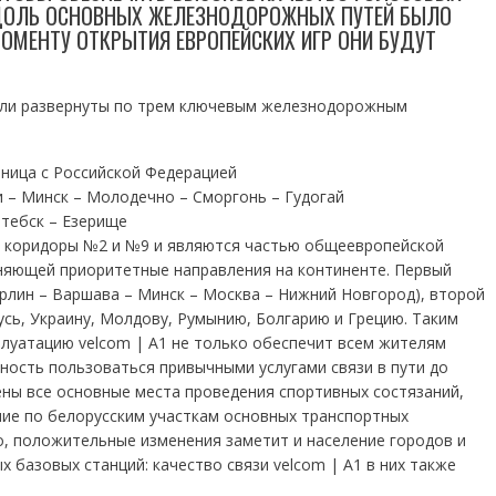
ВДОЛЬ ОСНОВНЫХ ЖЕЛЕЗНОДОРОЖНЫХ ПУТЕЙ БЫЛО
МОМЕНТУ ОТКРЫТИЯ ЕВРОПЕЙСКИХ ИГР ОНИ БУДУТ
ыли развернуты по трем ключевым железнодорожным
аница с Российской Федерацией
 – Минск – Молодечно – Сморгонь – Гудогай
итебск – Езерище
ые коридоры №2 и №9 и являются частью общеевропейской
яющей приоритетные направления на континенте. Первый
рлин – Варшава – Минск – Москва – Нижний Новгород), второй
усь, Украину, Молдову, Румынию, Болгарию и Грецию. Таким
плуатацию velcom | A1 не только обеспечит всем жителям
жность пользоваться привычными услугами связи в пути до
ены все основные места проведения спортивных состязаний,
ие по белорусским участкам основных транспортных
о, положительные изменения заметит и население городов и
х базовых станций: качество связи velcom | A1 в них также