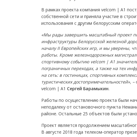
В рамках проекта компания velcom | A1 пост
собственной сети и приняла участие в стро
использования с другим белорусским операт
«Мы рады завершить масштабный проект по
инфраструктуры Белорусской железной доро
началу
II
Европейских игр, и мы уверены, ч
работы. Кроме железнодорожных магистрале
спортивному событию
velcom
|
A
1 значител
пограничных переходах, а также на тех инф
на сеть: в гостиницах, спортивных комплек
туристических достопримечательностей», –
о
velcom | A1
Сергей Барамыкин
.
Работы по осуществлению проекта были нача
неподалеку от остановочного пункта Неман
районе. Остальные 25 объектов были устано
Проект является продолжением масштабного 
В августе 2018 года телеком-оператор през