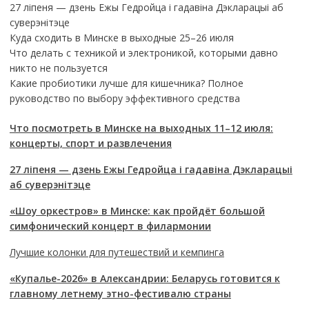
27 ліпеня — дзень Ежы Гедройца і гадавіна Дэкларацыі аб
суверэнітэце
Куда сходить в Минске в выходные 25–26 июля
Что делать с техникой и электроникой, которыми давно
никто не пользуется
Какие пробиотики лучше для кишечника? Полное
руководство по выбору эффективного средства
Что посмотреть в Минске на выходных 11–12 июля:
концерты, спорт и развлечения
27 ліпеня — дзень Ежы Гедройца і гадавіна Дэкларацыі
аб суверэнітэце
«Шоу оркестров» в Минске: как пройдёт большой
симфонический концерт в филармонии
Лучшие колонки для путешествий и кемпинга
«Купалье-2026» в Александрии: Беларусь готовится к
главному летнему этно-фестивалю страны