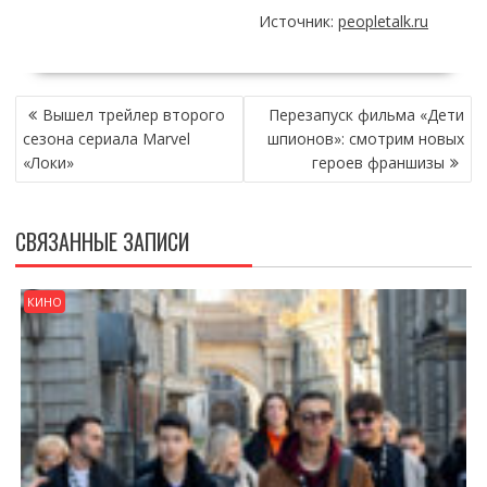
Источник:
peopletalk.ru
НАВИГАЦИЯ
Вышел трейлер второго
Перезапуск фильма «Дети
ПО
сезона сериала Marvel
шпионов»: смотрим новых
ЗАПИСЯМ
«Локи»
героев франшизы
СВЯЗАННЫЕ ЗАПИСИ
КИНО