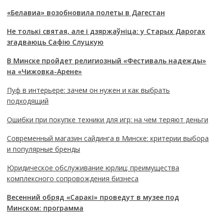
«Белавиа» возобновила полеты в Дагестан
Не толькі святая, але і дзяржаўніца: у Старых Дарогах
згадваюць Сафію Слуцкую
В Минске пройдет религиозный «Фестиваль надежды»
на «Чижовка-Арене»
Пуф в интерьере: зачем он нужен и как выбрать
подходящий
Ошибки при покупке техники для игр: на чем теряют деньги
Современный магазин сайдинга в Минске: критерии выбора
и популярные бренды
Юридическое обслуживание юрлиц: преимущества
комплексного сопровождения бизнеса
Весенний обряд «Саракі» проведут в музее под
Минском: программа