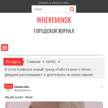
Перейти
СУББОТА, 8 АВГУСТА, 2026
к
содержимому
WHEREMINSK
ГОРОДСКОЙ ЖУРНАЛ
Вы здесь
Главная
КИНО
В Сети появился новый тренд «Работа моего Кена»:
девушки рассказывают о деятельности своих парней
КИНО