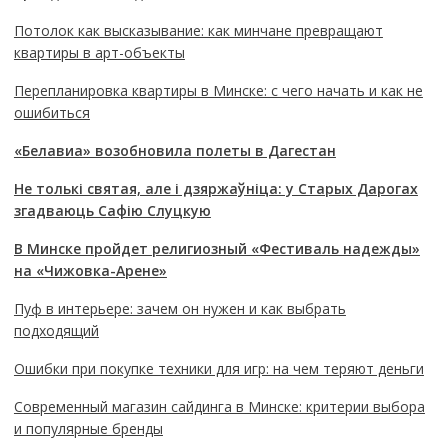
Потолок как высказывание: как минчане превращают
квартиры в арт-объекты
Перепланировка квартиры в Минске: с чего начать и как не
ошибиться
«Белавиа» возобновила полеты в Дагестан
Не толькі святая, але і дзяржаўніца: у Старых Дарогах
згадваюць Сафію Слуцкую
В Минске пройдет религиозный «Фестиваль надежды»
на «Чижовка-Арене»
Пуф в интерьере: зачем он нужен и как выбрать
подходящий
Ошибки при покупке техники для игр: на чем теряют деньги
Современный магазин сайдинга в Минске: критерии выбора
и популярные бренды