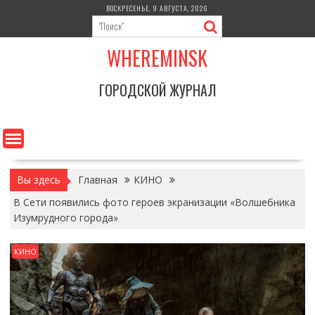
Перейти
ВОСКРЕСЕНЬЕ, 9 АВГУСТА, 2026
к
содержимому
WHEREMINSK
ГОРОДСКОЙ ЖУРНАЛ
Вы здесь
Главная
КИНО
В Сети появились фото героев экранизации «Волшебника
Изумрудного города»
КИНО