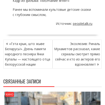
Кадр из фильма: «Молчание ягнят»
Ранее мы вспоминали культовые детские сказки
с глубоким смыслом,
Источник:
peopletalk.ru
НАВИГАЦИЯ
«Гэта крык, што жыве
Эксклюзив: Риналь
ПО
Беларусь!». Дзень памяти
Мухаметов рассказал, какие
ЗАПИСЯМ
народного песняра Янки
сериалы смотрит прямо
Купалы — настоящего отца
сейчас и кто из актеров его
белорусской нации
вдохновляет
СВЯЗАННЫЕ ЗАПИСИ
КИНО