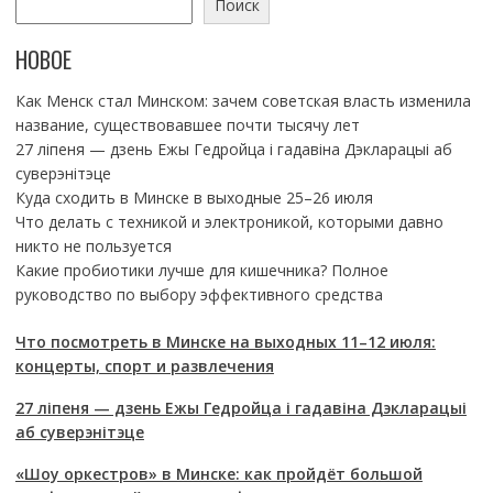
Поиск
НОВОЕ
Как Менск стал Минском: зачем советская власть изменила
название, существовавшее почти тысячу лет
27 ліпеня — дзень Ежы Гедройца і гадавіна Дэкларацыі аб
суверэнітэце
Куда сходить в Минске в выходные 25–26 июля
Что делать с техникой и электроникой, которыми давно
никто не пользуется
Какие пробиотики лучше для кишечника? Полное
руководство по выбору эффективного средства
Что посмотреть в Минске на выходных 11–12 июля:
концерты, спорт и развлечения
27 ліпеня — дзень Ежы Гедройца і гадавіна Дэкларацыі
аб суверэнітэце
«Шоу оркестров» в Минске: как пройдёт большой