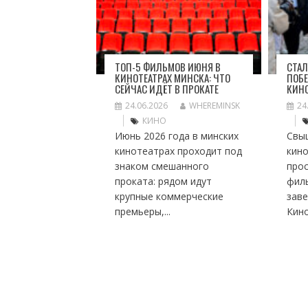
ТОП-5 ФИЛЬМОВ ИЮНЯ В
СТАЛ
КИНОТЕАТРАХ МИНСКА: ЧТО
ПОБЕ
СЕЙЧАС ИДЁТ В ПРОКАТЕ
КИН
24.06.2026
WHEREMINSK
24
КИНО
Июнь 2026 года в минских
Свы
кинотеатрах проходит под
кино
знаком смешанного
про
проката: рядом идут
фил
крупные коммерческие
заве
премьеры,...
Кино