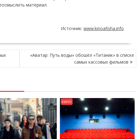
еосмыслить материал.
Источник:
www.kinoafisha.info
ных
«Аватар: Путь воды» обошёл «Титаник» в списке
самых кассовых фильмов
КИНО