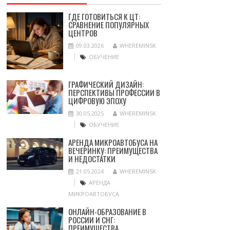
ГДЕ ГОТОВИТЬСЯ К ЦТ:
СРАВНЕНИЕ ПОПУЛЯРНЫХ
ЦЕНТРОВ
09.03.2026
WHEREMINSK
ОБУЧЕНИЕ
ГРАФИЧЕСКИЙ ДИЗАЙН:
ПЕРСПЕКТИВЫ ПРОФЕССИИ В
ЦИФРОВУЮ ЭПОХУ
30.05.2025
WHEREMINSK
ОБУЧЕНИЕ
АРЕНДА МИКРОАВТОБУСА НА
ВЕЧЕРИНКУ: ПРЕИМУЩЕСТВА
И НЕДОСТАТКИ
21.05.2024
WHEREMINSK
АРЕНДА
МИКРОАВТОБУСА
ОНЛАЙН-ОБРАЗОВАНИЕ В
РОССИИ И СНГ:
ПРЕИМУЩЕСТВА