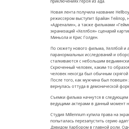
приключениях героя из ада.
Новая лента получила название Hellboy
режиссером выступит Брайан Тейлор, 
«Адреналин», а также фильмами «Гейме
экранизаций «Хеллбоя» сценарий карт
Миньола и Крис Голден.
По сюжету нового фильма, Хеллбой и 
паранормальных исследований и оборон
сталкиваются с небольшим ведьмински
Скрюченный человек, каким-то образо
человек некогда был обычным скрягой 
После того, как мужчина был повешен з
вернулась оттуда в демонической фор
Съемки фильма начнутся в следующем 
ведущими актерами в данный момент н
Студия Millennium купила права на экр
попыталась перезапустить серию адапт
Дэвидом Харбором в главной роли. Одн