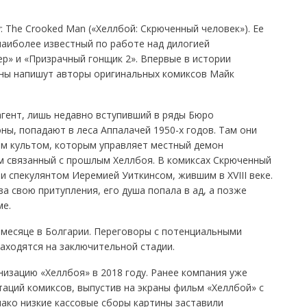
: The Crooked Man («Хеллбой: Скрюченный человек»). Ее
наиболее известный по работе над дилогией
р» и «Призрачный гонщик 2». Впервые в истории
ины напишут авторы оригинальных комиксов Майк
агент, лишь недавно вступивший в ряды Бюро
ы, попадают в леса Аппалачей 1950-х годов. Там они
м культом, которым управляет местный демон
м связанный с прошлым Хеллбоя. В комиксах Скрюченный
и спекулянтом Иеремией Уиткинсом, жившим в XVIII веке.
а свою притупления, его душа попала в ад, а позже
ме.
месяце в Болгарии. Переговоры с потенциальными
аходятся на заключительной стадии.
анизацию «Хеллбоя» в 2018 году. Ранее компания уже
аций комиксов, выпустив на экраны фильм «Хеллбой» с
ако низкие кассовые сборы картины заставили