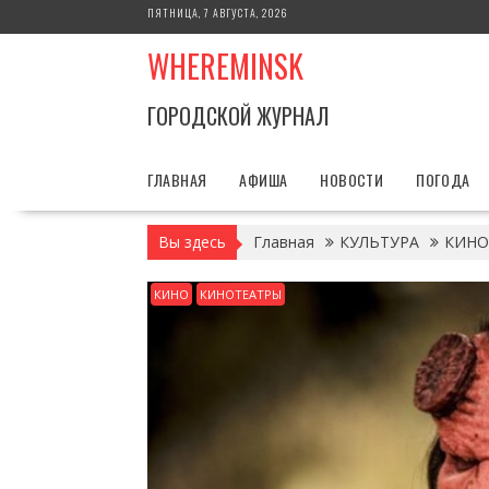
Перейти
ПЯТНИЦА, 7 АВГУСТА, 2026
к
WHEREMINSK
содержимому
ГОРОДСКОЙ ЖУРНАЛ
ГЛАВНАЯ
АФИША
НОВОСТИ
ПОГОДА
Вы здесь
Главная
КУЛЬТУРА
КИНО
КИНО
КИНОТЕАТРЫ