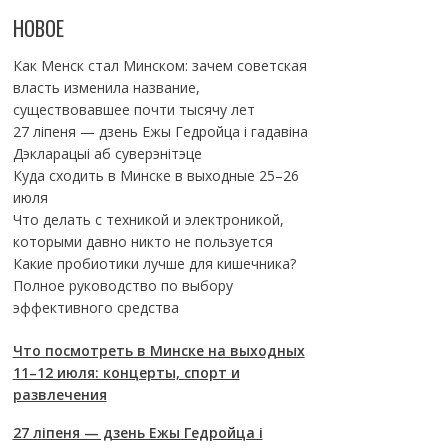
НОВОЕ
Как Менск стал Минском: зачем советская
власть изменила название,
существовавшее почти тысячу лет
27 ліпеня — дзень Ежы Гедройца і гадавіна
Дэкларацыі аб суверэнітэце
Куда сходить в Минске в выходные 25–26
июля
Что делать с техникой и электроникой,
которыми давно никто не пользуется
Какие пробиотики лучше для кишечника?
Полное руководство по выбору
эффективного средства
Что посмотреть в Минске на выходных
11–12 июля: концерты, спорт и
развлечения
27 ліпеня — дзень Ежы Гедройца і