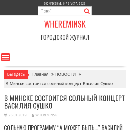
Перейти
ВОСКРЕСЕНЬЕ, 9 АВГУСТА, 2026
к
содержимому
WHEREMINSK
ГОРОДСКОЙ ЖУРНАЛ
Вы здесь
Главная
НОВОСТИ
В Минске состоится сольный концерт Василия Сушко
В МИНСКЕ СОСТОИТСЯ СОЛЬНЫЙ КОНЦЕРТ
ВАСИЛИЯ СУШКО
28.01.2019
WHEREMINSK
СОЛЬНУЮ ПРОГРАММУ “А МОЖЕТ БЫТЬ…” ВАСИЛИЙ