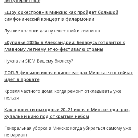
аб суверэнітэце
«Шоу оркестров» в Минске: как пройдёт большой
симфонический концерт в филармонии
Лучшие колонки для путешествий и кемпинга
«Купалье-2026» в Александрии: Беларусь готовится к
главному летнему этно-фестивалю страны
Нужна ли SIEM Вашему бизнесу?
ТОП-5 фильмов июня в кинотеатрах Минска: что сейчас
идёт в прокате
Кровля частного дома: когда ремонт откладывать уже
нельзя
Как провести выходные 20–21 июня в Минске: еда, рок,
Купалье и кино под открытым небом
Генеральная уборка в Минске: когда убираться самому уже
не вариант