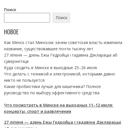
Поиск
Поиск
НОВОЕ
Как Менск стал Минском: зачем советская власть изменила
название, существовавшее почти тысячу лет
27 ліпеня — дзень Ежы Гедройца і гадавіна Дэкларацыі аб
суверэнітэце
Куда сходить в Минске в выходные 25–26 июля
Что делать с техникой и электроникой, которыми давно
никто не пользуется
Какие пробиотики лучше для кишечника? Полное
руководство по выбору эффективного средства
Что посмотреть в Минске на выходных 11–12 июля:
концерты, спорт и развлечения
27 ліпеня — дзень Ежы Гедройца і гадавіна Дэкларацыі