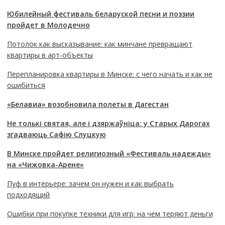
Юбилейный фестиваль беларуской песни и поэзии
пройдет в Молодечно
Потолок как высказывание: как минчане превращают
квартиры в арт-объекты
Перепланировка квартиры в Минске: с чего начать и как не
ошибиться
«Белавиа» возобновила полеты в Дагестан
Не толькі святая, але і дзяржаўніца: у Старых Дарогах
згадваюць Сафію Слуцкую
В Минске пройдет религиозный «Фестиваль надежды»
на «Чижовка-Арене»
Пуф в интерьере: зачем он нужен и как выбрать
подходящий
Ошибки при покупке техники для игр: на чем теряют деньги