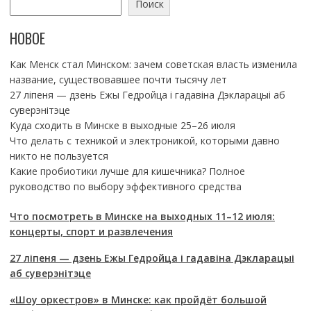
Поиск
НОВОЕ
Как Менск стал Минском: зачем советская власть изменила
название, существовавшее почти тысячу лет
27 ліпеня — дзень Ежы Гедройца і гадавіна Дэкларацыі аб
суверэнітэце
Куда сходить в Минске в выходные 25–26 июля
Что делать с техникой и электроникой, которыми давно
никто не пользуется
Какие пробиотики лучше для кишечника? Полное
руководство по выбору эффективного средства
Что посмотреть в Минске на выходных 11–12 июля:
концерты, спорт и развлечения
27 ліпеня — дзень Ежы Гедройца і гадавіна Дэкларацыі
аб суверэнітэце
«Шоу оркестров» в Минске: как пройдёт большой