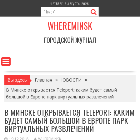
Перейти
ЧЕТВЕРГ, 6 АВГУСТА, 2026
к
содержимому
WHEREMINSK
ГОРОДСКОЙ ЖУРНАЛ
Вы здесь
Главная
НОВОСТИ
В Минске открывается Teleport: каким будет самый
большой в Европе парк виртуальных развлечений
В МИНСКЕ ОТКРЫВАЕТСЯ TELEPORT: КАКИМ
БУДЕТ САМЫЙ БОЛЬШОЙ В ЕВРОПЕ ПАРК
ВИРТУАЛЬНЫХ РАЗВЛЕЧЕНИЙ
19.12.2018
WHEREMINSK