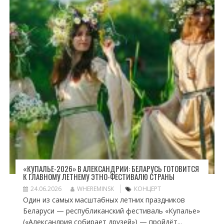
«КУПАЛЬЕ-2026» В АЛЕКСАНДРИИ: БЕЛАРУСЬ ГОТОВИТСЯ
К ГЛАВНОМУ ЛЕТНЕМУ ЭТНО-ФЕСТИВАЛЮ СТРАНЫ
24.06.2026
WHEREMINSK
КОНЦЕРТ
Один из самых масштабных летних праздников
Беларуси — республиканский фестиваль «Купалье»
(«Александрия собирает друзей») — пройдёт...