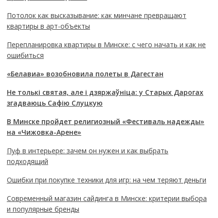
Потолок как высказывание: как минчане превращают
квартиры в арт-объекты
Перепланировка квартиры в Минске: с чего начать и как не
ошибиться
«Белавиа» возобновила полеты в Дагестан
Не толькі святая, але і дзяржаўніца: у Старых Дарогах
згадваюць Сафію Слуцкую
В Минске пройдет религиозный «Фестиваль надежды»
на «Чижовка-Арене»
Пуф в интерьере: зачем он нужен и как выбрать
подходящий
Ошибки при покупке техники для игр: на чем теряют деньги
Современный магазин сайдинга в Минске: критерии выбора
и популярные бренды