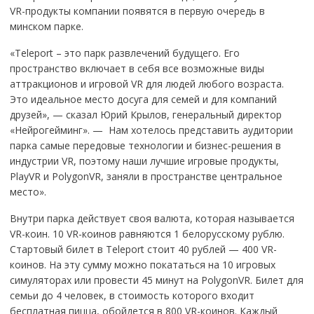
VR-продукты компании появятся в первую очередь в
минском парке.
«Teleport – это парк развлечений будущего. Его
пространство включает в себя все возможные виды
аттракционов и игровой VR для людей любого возраста.
Это идеальное место досуга для семей и для компаний
друзей», — сказал Юрий Крылов, генеральный директор
«Нейрогейминг». — Нам хотелось представить аудитории
парка самые передовые технологии и бизнес-решения в
индустрии VR, поэтому наши лучшие игровые продукты,
PlayVR и PolygonVR, заняли в пространстве центральное
место».
Внутри парка действует своя валюта, которая называется
VR-коин. 10 VR-коинов равняются 1 белорусскому рублю.
Стартовый билет в Teleport стоит 40 рублей — 400 VR-
коинов. На эту сумму можно покататься на 10 игровых
симуляторах или провести 45 минут на PolygonVR. Билет для
семьи до 4 человек, в стоимость которого входит
бесплатная пицца, обойдется в 800 VR-коинов. Каждый