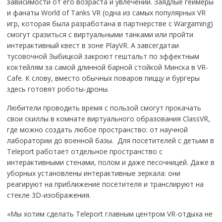
зависимости от его возраста и увлечений. Заядлые геймеры
и фанаты World of Tanks VR (одна из самых популярных VR
игр, которая была разработана в партнерстве с Wargaming)
смогут сразиться с виртуальными танками или пройти
интерактивный квест в зоне PlayVR. А завсегдатаи
тусовочной Зыбицкой закроют гештальт по эффектным
коктейлям за самой длинной барной стойкой Минска в VR-
Cafe. К слову, вместо обычных поваров пиццу и бургеры
здесь готовят роботы-дроны.
Любители проводить время с пользой смогут прокачать
свои скиллы в комнате виртуального образования ClassVR,
где можно создать любое пространство: от научной
лаборатории до военной базы. Для посетителей с детьми в
Teleport работает отдельное пространство с
интерактивными стенами, полом и даже песочницей. Даже в
уборных установлены интерактивные зеркала: они
реагируют на приближение посетителя и транслируют на
стекле 3D-изображения.
«Мы хотим сделать Teleport главным центром VR-отдыха не