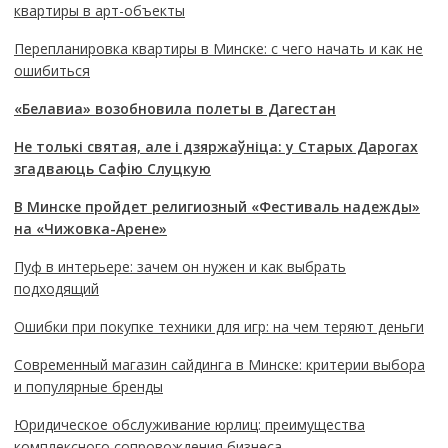
квартиры в арт-объекты
Перепланировка квартиры в Минске: с чего начать и как не
ошибиться
«Белавиа» возобновила полеты в Дагестан
Не толькі святая, але і дзяржаўніца: у Старых Дарогах
згадваюць Сафію Слуцкую
В Минске пройдет религиозный «Фестиваль надежды»
на «Чижовка-Арене»
Пуф в интерьере: зачем он нужен и как выбрать
подходящий
Ошибки при покупке техники для игр: на чем теряют деньги
Современный магазин сайдинга в Минске: критерии выбора
и популярные бренды
Юридическое обслуживание юрлиц: преимущества
комплексного сопровождения бизнеса