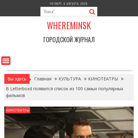
Перейти
ЧЕТВЕРГ, 6 АВГУСТА, 2026
к
содержимому
WHEREMINSK
ГОРОДСКОЙ ЖУРНАЛ
Вы здесь
Главная
КУЛЬТУРА
КИНОТЕАТРЫ
В Letterboxd появился список из 100 самых популярных
фильмов
КИНОТЕАТРЫ