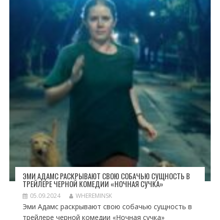
ЭМИ АДАМС РАСКРЫВАЮТ СВОЮ СОБАЧЬЮ СУЩНОСТЬ В
ТРЕЙЛЕРЕ ЧЕРНОЙ КОМЕДИИ «НОЧНАЯ СУЧКА»
05.09.2024
WHEREMINSK
Эми Адамс раскрывают свою собачью сущность в
трейлере черной комедии «Ночная сучка»