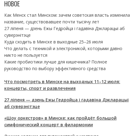
НОВОЕ
Как Менск стал Минском: зачем советская власть изменила
название, существовавшее почти тысячу лет
27 ліпеня — дзень Ежы Гедройца і гадавіна Дэкларацыі аб
суверэнітэце
Куда сходить в Минске в выходные 25–26 июля
Что делать с техникой и электроникой, которыми давно
никто не пользуется
Какие пробиотики лучше для кишечника? Полное
руководство по выбору эффективного средства
Что посмотреть в Минске на выходных 11–12 июля:
концерты, спорт и развлечения
27 ліпеня — дзень Ежы Гедройца і гадавіна Дэкларацыі
аб суверэнітэце
«Шоу оркестров» в Минске: как пройдёт большой
симфонический концерт в филармонии