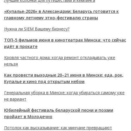
Лучшие колонки для путешествий и кемпинга
«Купалье-2026» в Александрии: Беларусь готовится к
главному летнему этно-фестивалю страны
Нужна ли SIEM Вашему бизнесу?
ТОП-5 фильмов июня в кинотеатрах Минска: что сейчас
идёт в прокате
Кровля частного дома: когда ремонт откладывать уже
нельзя
Как провести выходные 20–21 июня в Минске: еда, рок,
Купалье и кино под открытым небом
Генеральная уборка в Минске: когда убираться самому уже
не вариант
Юбилейный фестиваль беларуской песни и поэзии
пройдет в Молодечно
Потолок как высказывание: как минчане превращают