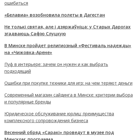
ошибиться
«Белавиа» возобновила полеты в Дагестан
Не толькі святая, але і дзяржаўніца: у Старых Дарогах
згадваюць Сафію Слуцкую
В Минске пройдет религиозный «Фестиваль надежды»
на «Чижовка-Арене»
Пуф в интерьере: зачем он нужен и как выбрать
подходящий
Ошибки при покупке техники для игр: на чем теряют деньги
Современный магазин сайдинга в Минске: критерии выбора
и популярные бренды
Юридическое обслуживание юрлиц: преимущества
комплексного сопровождения бизнеса
Весенний обряд «Саракі» проведут в музее под
Минском: программа