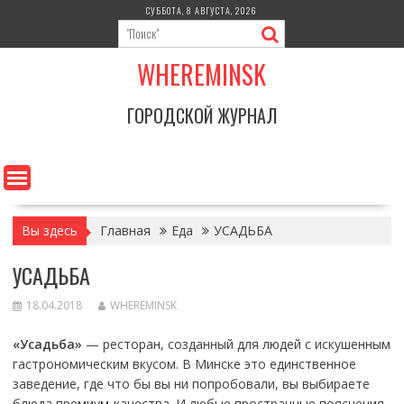
Перейти
СУББОТА, 8 АВГУСТА, 2026
к
содержимому
WHEREMINSK
ГОРОДСКОЙ ЖУРНАЛ
Вы здесь
Главная
Еда
УСАДЬБА
УСАДЬБА
18.04.2018
WHEREMINSK
«Усадьба»
— ресторан, созданный для людей c искушенным
гастрономическим вкусом. В Минске это единственное
заведение, где что бы вы ни попробовали, вы выбираете
блюда премиум-качества. И любые пространные пояснения