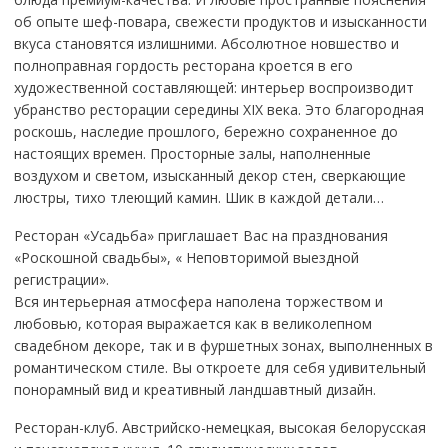
об опыте шеф-повара, свежести продуктов и изысканности
вкуса становятся излишними. Абсолютное новшество и
полноправная гордость ресторана кроется в его
художественной составляющей: интерьер воспроизводит
убранство ресторации середины ХIХ века. Это благородная
роскошь, наследие прошлого, бережно сохраненное до
настоящих времен. Просторные залы, наполненные
воздухом и светом, изысканный декор стен, сверкающие
люстры, тихо тлеющий камин. Шик в каждой детали…
Ресторан «Усадьба» приглашает Вас на празднования
«Роскошной свадьбы», « Неповторимой выездной
регистрации».
Вся интерьерная атмосфера наполена торжеством и
любовью, которая выражается как в великолепном
свадебном декоре, так и в фуршетных зонах, выполненных в
романтическом стиле. Вы откроете для себя удивительный
понорамный вид и креативный ландшавтный дизайн.
Ресторан-клуб. Австрийско-немецкая, высокая белорусская