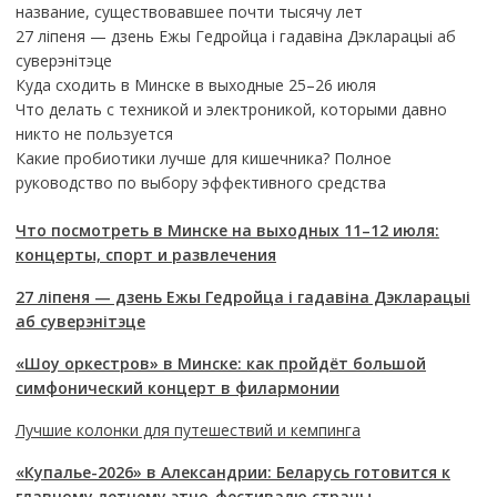
название, существовавшее почти тысячу лет
27 ліпеня — дзень Ежы Гедройца і гадавіна Дэкларацыі аб
суверэнітэце
Куда сходить в Минске в выходные 25–26 июля
Что делать с техникой и электроникой, которыми давно
никто не пользуется
Какие пробиотики лучше для кишечника? Полное
руководство по выбору эффективного средства
Что посмотреть в Минске на выходных 11–12 июля:
концерты, спорт и развлечения
27 ліпеня — дзень Ежы Гедройца і гадавіна Дэкларацыі
аб суверэнітэце
«Шоу оркестров» в Минске: как пройдёт большой
симфонический концерт в филармонии
Лучшие колонки для путешествий и кемпинга
«Купалье-2026» в Александрии: Беларусь готовится к
главному летнему этно-фестивалю страны