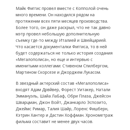
Майк Фиггис провел вместе с Копполой очень
много времени. Он находился рядом на
протяжении всех пяти месяцев производства.
Более того, он даже раскрыл, что не так давно
мэтр провел небольшую дополнительную
съемку где-то между Италией и Швейцарией.
Что касается документалки Фиггиса, то в ней
будет содержаться не только история создания
«Мегалополиса», но еще и интервью с
именитыми коллегами: Стивеном Спилбергом,
Мартином Скорсезе и Джорджем Лукасом.
В звездный актерский состав «Мегалополиса»
входят Адам Дрвйвер, Форест Уитакер, Натали
Эммануэль, Шайа ЛаБаф, Обри Плаза, Джейсон
Шварцман, Джон Войт, Джанкарло Эспозито,
Джеймс Римар, Талия Шайр, Лоренс Фишберн,
Кэтрин Хантер и Дастин Хоффман. Хронометраж
фильма составит не менее двух часов.