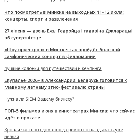
Что посмотреть в Минске на выходных 11–12 июля:
концерты, спорт и развлечения
27 ліпеня — дзень Ежы Гедройца і гадавіна Дэкларацыі
аб суверэнітэце
«Шоу оркестров» в Минске: как пройдёт большой
симфонический концерт в филармонии
Лучшие колонки для путешествий и кемпинга
«Купалье-2026» в Александрии: Беларусь готовится к
главному летнему этно-фестивалю страны
Нужна ли SIEM Вашему бизнесу?
ТОП-5 фильмов июня в кинотеатрах Минска: что сейчас
идёт в прокате
Кровля частного дома: когда ремонт откладывать уже
нельзя