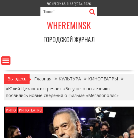
Перейти
ВОСКРЕСЕНЬЕ, 9 АВГУСТА, 2026
к
содержимому
WHEREMINSK
ГОРОДСКОЙ ЖУРНАЛ
Вы здесь
Главная
КУЛЬТУРА
КИНОТЕАТРЫ
«Юлий Цезарь» встречает «Бегущего по лезвию»:
появились новые сведения о фильме «Мегалополис»
КИНО
КИНОТЕАТРЫ