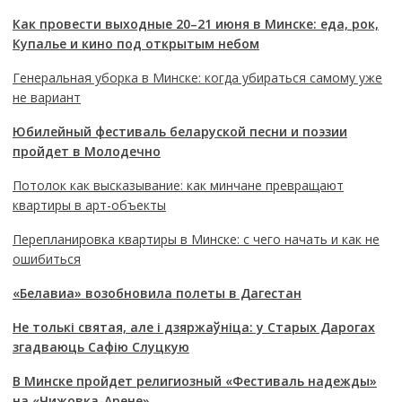
Как провести выходные 20–21 июня в Минске: еда, рок,
Купалье и кино под открытым небом
Генеральная уборка в Минске: когда убираться самому уже
не вариант
Юбилейный фестиваль беларуской песни и поэзии
пройдет в Молодечно
Потолок как высказывание: как минчане превращают
квартиры в арт-объекты
Перепланировка квартиры в Минске: с чего начать и как не
ошибиться
«Белавиа» возобновила полеты в Дагестан
Не толькі святая, але і дзяржаўніца: у Старых Дарогах
згадваюць Сафію Слуцкую
В Минске пройдет религиозный «Фестиваль надежды»
на «Чижовка-Арене»