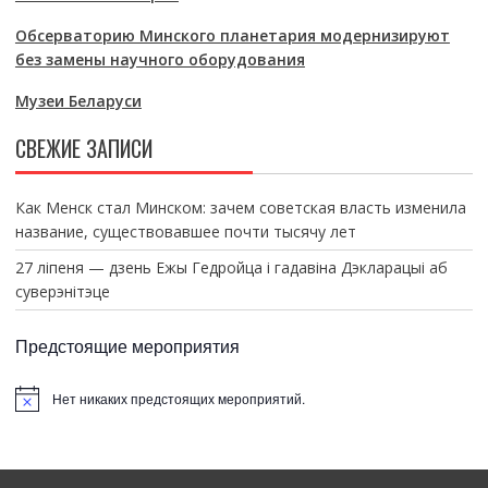
Обсерваторию Минского планетария модернизируют
без замены научного оборудования
Музеи Беларуси
СВЕЖИЕ ЗАПИСИ
Как Менск стал Минском: зачем советская власть изменила
название, существовавшее почти тысячу лет
27 ліпеня — дзень Ежы Гедройца і гадавіна Дэкларацыі аб
суверэнітэце
Предстоящие мероприятия
Нет никаких предстоящих мероприятий.
З
а
м
е
т