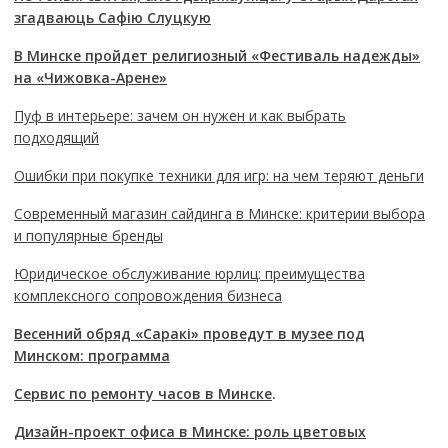
згадваюць Сафію Слуцкую
В Минске пройдет религиозный «Фестиваль надежды»
на «Чижовка-Арене»
Пуф в интерьере: зачем он нужен и как выбрать
подходящий
Ошибки при покупке техники для игр: на чем теряют деньги
Современный магазин сайдинга в Минске: критерии выбора
и популярные бренды
Юридическое обслуживание юрлиц: преимущества
комплексного сопровождения бизнеса
Весенний обряд «Саракі» проведут в музее под
Минском: программа
Сервис по ремонту часов в Минске
.
Дизайн-проект офиса в Минске: роль цветовых