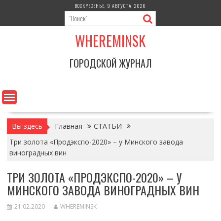
Перейти
ВОСКРЕСЕНЬЕ, 9 АВГУСТА, 2026
к
содержимому
WHEREMINSK
ГОРОДСКОЙ ЖУРНАЛ
Вы здесь
Главная
СТАТЬИ
Три золота «Продэкспо-2020» – у Минского завода
виноградных вин
ТРИ ЗОЛОТА «ПРОДЭКСПО-2020» – У
МИНСКОГО ЗАВОДА ВИНОГРАДНЫХ ВИН
21.02.2020
WHEREMINSK