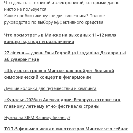
Что делать с техникой и электроникой, которыми давно
никто не пользуется
Какие пробиотики лучше для кишечника? Полное
руководство по выбору эффективного средства
Что посмотреть в Минске на выходных 11–12 июля:
концерты, спорт и развлечения
27 ліпеня — дзень Ежы Гедройца і гадавіна Дэкларацыі
аб суверэнітэце
«Шоу оркестров» в Минске: как пройдёт большой
симфонический концерт в филармонии
Лучшие колонки для путешествий и кемпинга
«Купалье-2026» в Александрии: Беларусь готовится к
главному летнему этно-фестивалю страны
Нужна ли SIEM Вашему бизнесу?
ТОП-5 фильмов июня в кинотеатрах Минска: что сейчас