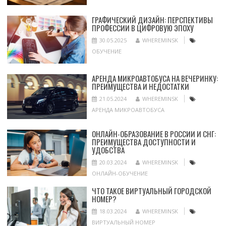
ГРАФИЧЕСКИЙ ДИЗАЙН: ПЕРСПЕКТИВЫ
ПРОФЕССИИ В ЦИФРОВУЮ ЭПОХУ
30.05.2025
WHEREMINSK
ОБУЧЕНИЕ
АРЕНДА МИКРОАВТОБУСА НА ВЕЧЕРИНКУ:
ПРЕИМУЩЕСТВА И НЕДОСТАТКИ
21.05.2024
WHEREMINSK
АРЕНДА МИКРОАВТОБУСА
ОНЛАЙН-ОБРАЗОВАНИЕ В РОССИИ И СНГ:
ПРЕИМУЩЕСТВА ДОСТУПНОСТИ И
УДОБСТВА
20.03.2024
WHEREMINSK
ОНЛАЙН-ОБУЧЕНИЕ
ЧТО ТАКОЕ ВИРТУАЛЬНЫЙ ГОРОДСКОЙ
НОМЕР?
18.03.2024
WHEREMINSK
ВИРТУАЛЬНЫЙ НОМЕР