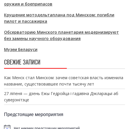
оружия и боеприпасов
Крушение мотодельтаплана под Минском: погибли
пилот и пассажирка
Обсерваторию Минского планетария модернизируют
без замены научного оборудования
Музеи Беларуси
СВЕЖИЕ ЗАПИСИ
Как Менск стал Минском: зачем советская власть изменила
название, существовавшее почти тысячу лет
27 ліпеня — дзень Ежы Гедройца і гадавіна Дэкларацыі аб
суверэнітэце
Предстоящие мероприятия
Нет никаких предстоящих мероприятий.