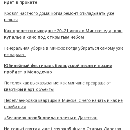
идёт в прокате
Кровля частного дома: когда ремонт откладывать уже
нельзя
Как провести выходные 20–21 июня в Минске: еда, рок,
Купалье и кино под открытым небом
Генеральная уборка в Минске: когда убираться самому уже
не вариант
Юбилейный фестиваль беларуской песни и поэзии
пройдет в Молодечно
Потолок как высказывание: как минчане превращают
квартиры в арт-объекты
Перепланировка квартиры в Минске: с чего начать и как не
ошибиться
«Белавиа» возобновила полеты в Дагестан
Не толькі святая, але і дзяржаўніца: у Старых Дарогах