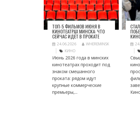
ТОП-5 ФИЛЬМОВ ИЮНЯ В
СТАЛ
КИНОТЕАТРАХ МИНСКА: ЧТО
ПОБЕ
СЕЙЧАС ИДЁТ В ПРОКАТЕ
КИН
24.06.2026
WHEREMINSK
24
КИНО
Июнь 2026 года в минских
Свы
кинотеатрах проходит под
кино
знаком смешанного
про
проката: рядом идут
фил
крупные коммерческие
заве
премьеры,...
Кино