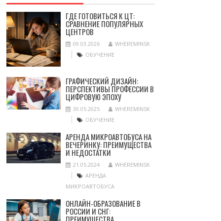
ГДЕ ГОТОВИТЬСЯ К ЦТ:
СРАВНЕНИЕ ПОПУЛЯРНЫХ
ЦЕНТРОВ
09.03.2026
WHEREMINSK
ОБУЧЕНИЕ
ГРАФИЧЕСКИЙ ДИЗАЙН:
ПЕРСПЕКТИВЫ ПРОФЕССИИ В
ЦИФРОВУЮ ЭПОХУ
30.05.2025
WHEREMINSK
ОБУЧЕНИЕ
АРЕНДА МИКРОАВТОБУСА НА
ВЕЧЕРИНКУ: ПРЕИМУЩЕСТВА
И НЕДОСТАТКИ
21.05.2024
WHEREMINSK
АРЕНДА
МИКРОАВТОБУСА
ОНЛАЙН-ОБРАЗОВАНИЕ В
РОССИИ И СНГ:
ПРЕИМУЩЕСТВА