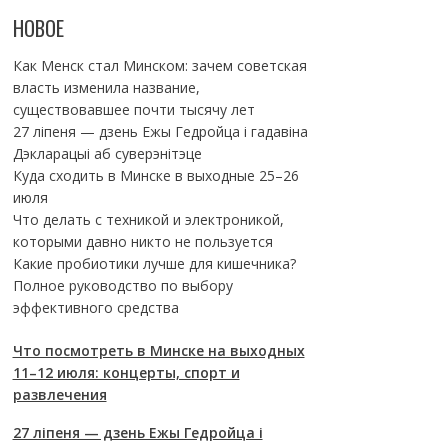
НОВОЕ
Как Менск стал Минском: зачем советская
власть изменила название,
существовавшее почти тысячу лет
27 ліпеня — дзень Ежы Гедройца і гадавіна
Дэкларацыі аб суверэнітэце
Куда сходить в Минске в выходные 25–26
июля
Что делать с техникой и электроникой,
которыми давно никто не пользуется
Какие пробиотики лучше для кишечника?
Полное руководство по выбору
эффективного средства
Что посмотреть в Минске на выходных
11–12 июля: концерты, спорт и
развлечения
27 ліпеня — дзень Ежы Гедройца і