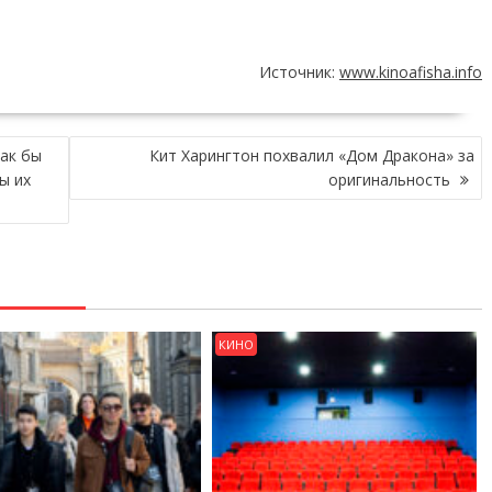
Источник:
www.kinoafisha.info
ак бы
Кит Харингтон похвалил «Дом Дракона» за
ы их
оригинальность
КИНО