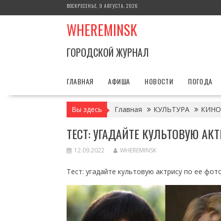
Перейти
ВОСКРЕСЕНЬЕ, 9 АВГУСТА, 2026
к
WHEREMINSK
содержимому
ГОРОДСКОЙ ЖУРНАЛ
ГЛАВНАЯ
АФИША
НОВОСТИ
ПОГОДА
Вы здесь
Главная
КУЛЬТУРА
КИНО
ТЕСТ: УГАДАЙТЕ КУЛЬТОВУЮ АК
12.09.2022
WHEREMINSK
Тест: угадайте культовую актрису по ее фот