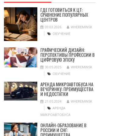
ГДЕ ГОТОВИТЬСЯ К ЦТ:
СРАВНЕНИЕ ПОПУЛЯРНЫХ
ЦЕНТРОВ
09.03.2026
WHEREMINSK
ОБУЧЕНИЕ
ГРАФИЧЕСКИЙ ДИЗАЙН:
ПЕРСПЕКТИВЫ ПРОФЕССИИ В
ЦИФРОВУЮ ЭПОХУ
30.05.2025
WHEREMINSK
ОБУЧЕНИЕ
АРЕНДА МИКРОАВТОБУСА НА
ВЕЧЕРИНКУ: ПРЕИМУЩЕСТВА
И НЕДОСТАТКИ
21.05.2024
WHEREMINSK
АРЕНДА
МИКРОАВТОБУСА
ОНЛАЙН-ОБРАЗОВАНИЕ В
РОССИИ И СНГ:
ПРЕИМУЩЕСТВА