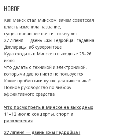
НОВОЕ
Как Менск стал Минском: зачем советская
власть изменила название,
существовавшее почти тысячу лет
27 ліпеня — дзень Ежы Гедройца і гадавіна
Дэкларацыі аб суверэнітэце
Куда сходить в Минске в выходные 25–26
июля
Что делать с техникой и электроникой,
которыми давно никто не пользуется
Какие пробиотики лучше для кишечника?
Полное руководство по выбору
эффективного средства
Что посмотреть в Минске на выходных
11–12 июля: концерты, спорт и
развлечения
27 ліпеня — дзень Ежы Гедройца і