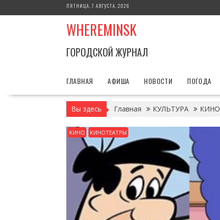
Перейти
ПЯТНИЦА, 7 АВГУСТА, 2026
к
WHEREMINSK
содержимому
ГОРОДСКОЙ ЖУРНАЛ
ГЛАВНАЯ
АФИША
НОВОСТИ
ПОГОДА
Вы здесь
Главная
КУЛЬТУРА
КИНО
КИНО
КИНОТЕАТРЫ