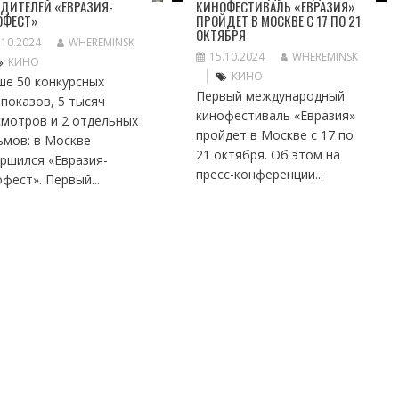
ДИТЕЛЕЙ «ЕВРАЗИЯ-
КИНОФЕСТИВАЛЬ «ЕВРАЗИЯ»
ОФЕСТ»
ПРОЙДЕТ В МОСКВЕ С 17 ПО 21
ОКТЯБРЯ
.10.2024
WHEREMINSK
15.10.2024
WHEREMINSK
КИНО
КИНО
ше 50 конкурсных
Первый международный
показов, 5 тысяч
кинофестиваль «Евразия»
смотров и 2 отдельных
пройдет в Москве с 17 по
ьмов: в Москве
21 октября. Об этом на
ршился «Евразия-
пресс-конференции...
фест». Первый...