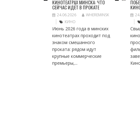
КИНОТЕАТРАХ МИНСКА: ЧТО
ПОБЕ
СЕЙЧАС ИДЁТ В ПРОКАТЕ
КИН
24.06.2026
WHEREMINSK
24
КИНО
Июнь 2026 года в минских
Свы
кинотеатрах проходит под
кино
знаком смешанного
про
проката: рядом идут
фил
крупные коммерческие
заве
премьеры,...
Кино