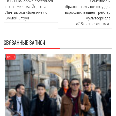
В Нью-Йорке состоялся
Семейное и
ПО
показ фильма Йоргоса
образовательное шоу для
ЗАПИСЯМ
Лантимоса «Блеяние» с
взрослых: вышел трейлер
Эммой Стоун
мультсериала
«Объяснялкины»
СВЯЗАННЫЕ ЗАПИСИ
КИНО