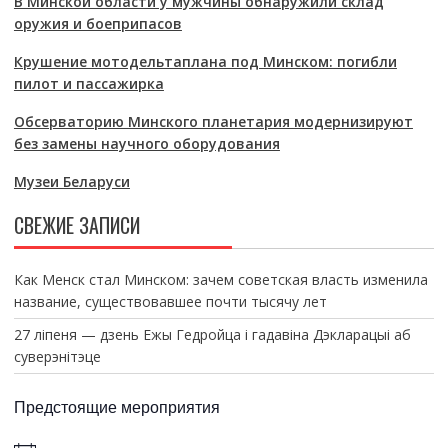
В Минской области у мужчины обнаружили склад
оружия и боеприпасов
Крушение мотодельтаплана под Минском: погибли
пилот и пассажирка
Обсерваторию Минского планетария модернизируют
без замены научного оборудования
Музеи Беларуси
СВЕЖИЕ ЗАПИСИ
Как Менск стал Минском: зачем советская власть изменила
название, существовавшее почти тысячу лет
27 ліпеня — дзень Ежы Гедройца і гадавіна Дэкларацыі аб
суверэнітэце
Предстоящие мероприятия