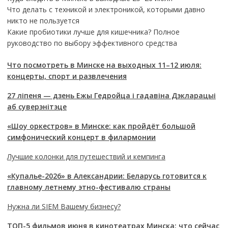
Что делать с техникой и электроникой, которыми давно
никто не пользуется
Какие пробиотики лучше для кишечника? Полное
руководство по выбору эффективного средства
Что посмотреть в Минске на выходных 11–12 июля:
концерты, спорт и развлечения
27 ліпеня — дзень Ежы Гедройца і гадавіна Дэкларацыі
аб суверэнітэце
«Шоу оркестров» в Минске: как пройдёт большой
симфонический концерт в филармонии
Лучшие колонки для путешествий и кемпинга
«Купалье-2026» в Александрии: Беларусь готовится к
главному летнему этно-фестивалю страны
Нужна ли SIEM Вашему бизнесу?
ТОП-5 фильмов июня в кинотеатрах Минска: что сейчас