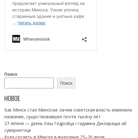
Поиск
Поиск
НОВОЕ
Как Менск стал Минском: зачем советская власть изменила
название, существовавшее почти тысячу лет
27 ліпеня — дзень Ежы Гедройца і гадавіна Дэкларацыі аб
суверэнітэце
Куда сходить в Минске в выходные 25–26 июля