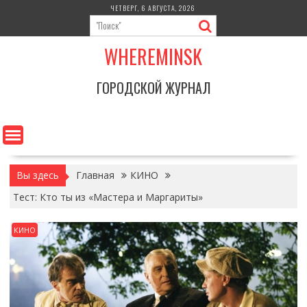
Перейти
ЧЕТВЕРГ, 6 АВГУСТА, 2026
к
содержимому
WHEREMINSK
ГОРОДСКОЙ ЖУРНАЛ
Вы здесь
Главная
КИНО
Тест: Кто ты из «Мастера и Маргариты»
КИНО