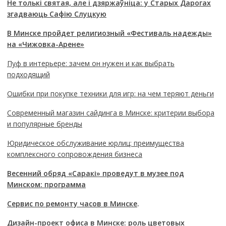
Не толькі святая, але і дзяржаўніца: у Старых Дарогах
згадваюць Сафію Слуцкую
В Минске пройдет религиозный «Фестиваль надежды»
на «Чижовка-Арене»
Пуф в интерьере: зачем он нужен и как выбрать
подходящий
Ошибки при покупке техники для игр: на чем теряют деньги
Современный магазин сайдинга в Минске: критерии выбора
и популярные бренды
Юридическое обслуживание юрлиц: преимущества
комплексного сопровождения бизнеса
Весенний обряд «Саракі» проведут в музее под
Минском: программа
Сервис по ремонту часов в Минске
.
Дизайн-проект офиса в Минске: роль цветовых