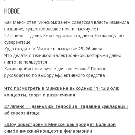
НОВОЕ
Как Менск стал Минском: зачем советская власть изменила
название, существовавшее почти тысячу лет
27 ліпеня — дзень Ежы Гедройца і гадавіна Дэкларацыі аб
суверэнітэце
Куда сходить в Минске в выходные 25–26 июля
Что делать с техникой и электроникой, которыми давно
никто не пользуется
Какие пробиотики лучше для кишечника? Полное
руководство по выбору эффективного средства
Что посмотреть в Минске на выходных 11–12 июля:
концерты, спорт и развлечения
27 ліпеня — дзень Ежы Гедройца і гадавіна Дэкларацыі
аб суверэнітэце
«Шоу оркестров» в Минске: как пройдёт большой
симфонический концерт в филармонии