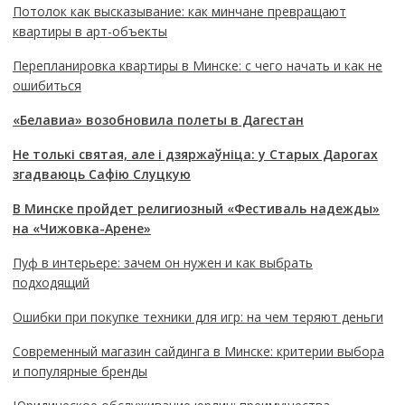
Потолок как высказывание: как минчане превращают
квартиры в арт-объекты
Перепланировка квартиры в Минске: с чего начать и как не
ошибиться
«Белавиа» возобновила полеты в Дагестан
Не толькі святая, але і дзяржаўніца: у Старых Дарогах
згадваюць Сафію Слуцкую
В Минске пройдет религиозный «Фестиваль надежды»
на «Чижовка-Арене»
Пуф в интерьере: зачем он нужен и как выбрать
подходящий
Ошибки при покупке техники для игр: на чем теряют деньги
Современный магазин сайдинга в Минске: критерии выбора
и популярные бренды