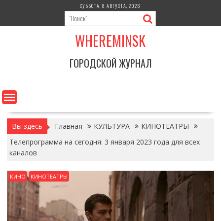
Перейти
СУББОТА, 8 АВГУСТА, 2026
к
содержимому
WHEREMINSK
ГОРОДСКОЙ ЖУРНАЛ
Вы здесь
Главная
КУЛЬТУРА
КИНОТЕАТРЫ
Телепрограмма на сегодня: 3 января 2023 года для всех
каналов
КИНО
КИНОТЕАТРЫ