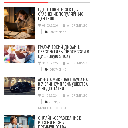
ГДЕ ГОТОВИТЬСЯ К ЦТ:
СРАВНЕНИЕ ПОПУЛЯРНЫХ
ЦЕНТРОВ
09.03.2026
WHEREMINSK
ОБУЧЕНИЕ
ГРАФИЧЕСКИЙ ДИЗАЙН:
ПЕРСПЕКТИВЫ ПРОФЕССИИ В
ЦИФРОВУЮ ЭПОХУ
30.05.2025
WHEREMINSK
ОБУЧЕНИЕ
АРЕНДА МИКРОАВТОБУСА НА
ВЕЧЕРИНКУ: ПРЕИМУЩЕСТВА
И НЕДОСТАТКИ
21.05.2024
WHEREMINSK
АРЕНДА
МИКРОАВТОБУСА
ОНЛАЙН-ОБРАЗОВАНИЕ В
РОССИИ И СНГ:
ПРЕИМУЩЕСТВА