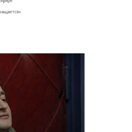
 эфире
вращается»