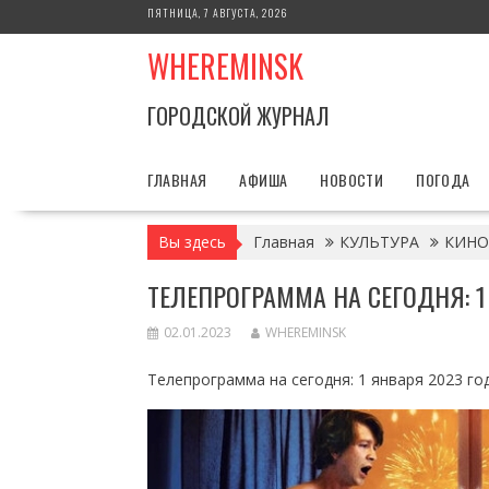
Перейти
ПЯТНИЦА, 7 АВГУСТА, 2026
к
WHEREMINSK
содержимому
ГОРОДСКОЙ ЖУРНАЛ
ГЛАВНАЯ
АФИША
НОВОСТИ
ПОГОДА
Вы здесь
Главная
КУЛЬТУРА
КИНО
ТЕЛЕПРОГРАММА НА СЕГОДНЯ: 1
02.01.2023
WHEREMINSK
Телепрограмма на сегодня: 1 января 2023 год