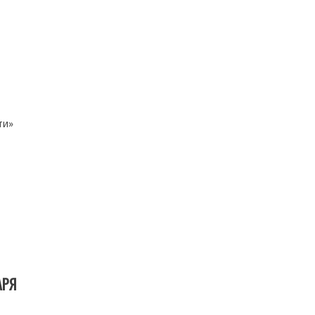
ти»
АРЯ