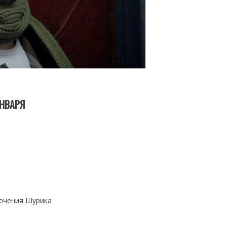
ЯНВАРЯ
лючения Шурика