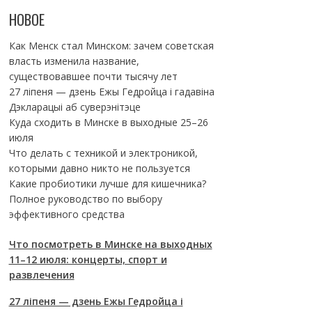
НОВОЕ
Как Менск стал Минском: зачем советская
власть изменила название,
существовавшее почти тысячу лет
27 ліпеня — дзень Ежы Гедройца і гадавіна
Дэкларацыі аб суверэнітэце
Куда сходить в Минске в выходные 25–26
июля
Что делать с техникой и электроникой,
которыми давно никто не пользуется
Какие пробиотики лучше для кишечника?
Полное руководство по выбору
эффективного средства
Что посмотреть в Минске на выходных
11–12 июля: концерты, спорт и
развлечения
27 ліпеня — дзень Ежы Гедройца і