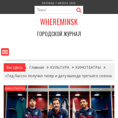
Перейти
ПЯТНИЦА, 7 АВГУСТА, 2026
к
содержимому
WHEREMINSK
ГОРОДСКОЙ ЖУРНАЛ
Вы здесь
Главная
КУЛЬТУРА
КИНОТЕАТРЫ
«Тед Лассо» получил тизер и дату выхода третьего сезона
КИНОТЕАТРЫ