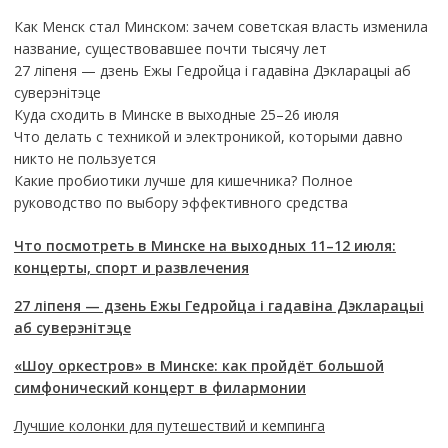
Как Менск стал Минском: зачем советская власть изменила
название, существовавшее почти тысячу лет
27 ліпеня — дзень Ежы Гедройца і гадавіна Дэкларацыі аб
суверэнітэце
Куда сходить в Минске в выходные 25–26 июля
Что делать с техникой и электроникой, которыми давно
никто не пользуется
Какие пробиотики лучше для кишечника? Полное
руководство по выбору эффективного средства
Что посмотреть в Минске на выходных 11–12 июля:
концерты, спорт и развлечения
27 ліпеня — дзень Ежы Гедройца і гадавіна Дэкларацыі
аб суверэнітэце
«Шоу оркестров» в Минске: как пройдёт большой
симфонический концерт в филармонии
Лучшие колонки для путешествий и кемпинга