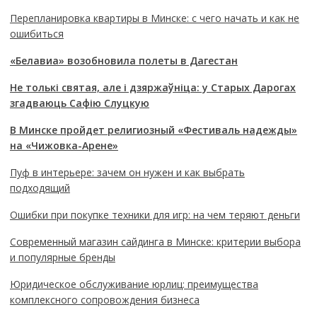
Перепланировка квартиры в Минске: с чего начать и как не
ошибиться
«Белавиа» возобновила полеты в Дагестан
Не толькі святая, але і дзяржаўніца: у Старых Дарогах
згадваюць Сафію Слуцкую
В Минске пройдет религиозный «Фестиваль надежды»
на «Чижовка-Арене»
Пуф в интерьере: зачем он нужен и как выбрать
подходящий
Ошибки при покупке техники для игр: на чем теряют деньги
Современный магазин сайдинга в Минске: критерии выбора
и популярные бренды
Юридическое обслуживание юрлиц: преимущества
комплексного сопровождения бизнеса