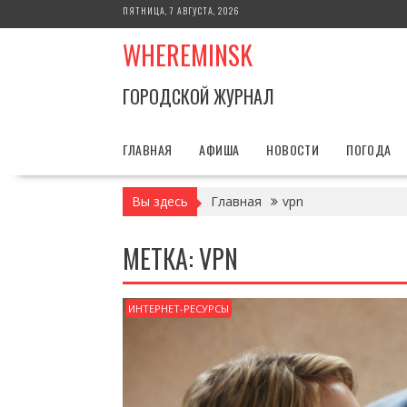
Перейти
ПЯТНИЦА, 7 АВГУСТА, 2026
к
WHEREMINSK
содержимому
ГОРОДСКОЙ ЖУРНАЛ
ГЛАВНАЯ
АФИША
НОВОСТИ
ПОГОДА
Вы здесь
Главная
vpn
МЕТКА:
VPN
ИНТЕРНЕТ-РЕСУРСЫ