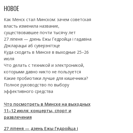
НОВОЕ
Как Менск стал Минском: зачем советская
власть изменила название,
существовавшее почти тысячу лет
27 ліпеня — дзень Ежы Гедройца і гадавіна
Дэкларацыі аб суверэнітэце
Куда сходить в Минске в выходные 25–26
июля
Что делать с техникой и электроникой,
которыми давно никто не пользуется
Какие пробиотики лучше для кишечника?
Полное руководство по выбору
эффективного средства
Что посмотреть в Минске на выходных
11–12 июля: концерты, спорт и
развлечения
27 ліпеня — дзень Ежы Гедройца і