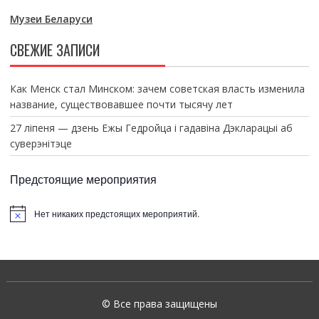
Музеи Беларуси
СВЕЖИЕ ЗАПИСИ
Как Менск стал Минском: зачем советская власть изменила
название, существовавшее почти тысячу лет
27 ліпеня — дзень Ежы Гедройца і гадавіна Дэкларацыі аб
суверэнітэце
Предстоящие мероприятия
Нет никаких предстоящих мероприятий.
З
а
м
е
т
к
а
© Все права защищены