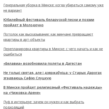
Генеральная уборка в Минске: когда убираться самому уже
не вариант
Юбилейный фестиваль беларуской песни и поэзии
пройдет в Молодечно
Потолок как высказывание: как минчане превращают
квартиры в арт-объекты
Перепланировка квартиры в Минске: с чего начать и как не
ошибиться
«Белавиа» возобновила полеты в Дагестан
Не толькі святая, але і дзяржаўніца: у Старых Дарогах
згадваюць Сафію Слуцкую
В Минске пройдет религиозный «Фестиваль надежды»
на «Чижовка-Арене»
Пуф в интерьере: зачем он нужен и как выбрать
подходящий