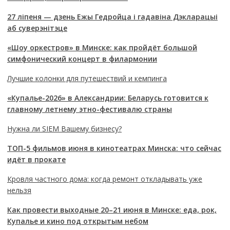
27 ліпеня — дзень Ежы Гедройца і гадавіна Дэкларацыі
аб суверэнітэце
«Шоу оркестров» в Минске: как пройдёт большой
симфонический концерт в филармонии
Лучшие колонки для путешествий и кемпинга
«Купалье-2026» в Александрии: Беларусь готовится к
главному летнему этно-фестивалю страны
Нужна ли SIEM Вашему бизнесу?
ТОП-5 фильмов июня в кинотеатрах Минска: что сейчас
идёт в прокате
Кровля частного дома: когда ремонт откладывать уже
нельзя
Как провести выходные 20–21 июня в Минске: еда, рок,
Купалье и кино под открытым небом