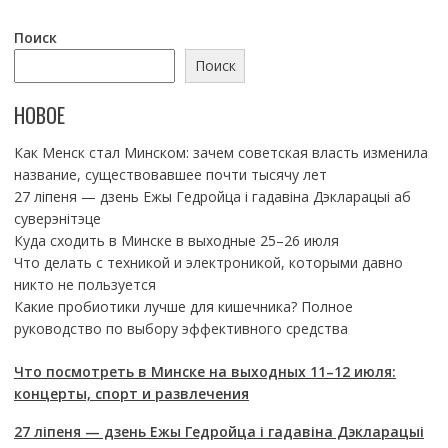
Поиск
Поиск
НОВОЕ
Как Менск стал Минском: зачем советская власть изменила
название, существовавшее почти тысячу лет
27 ліпеня — дзень Ежы Гедройца і гадавіна Дэкларацыі аб
суверэнітэце
Куда сходить в Минске в выходные 25–26 июля
Что делать с техникой и электроникой, которыми давно
никто не пользуется
Какие пробиотики лучше для кишечника? Полное
руководство по выбору эффективного средства
Что посмотреть в Минске на выходных 11–12 июля:
концерты, спорт и развлечения
27 ліпеня — дзень Ежы Гедройца і гадавіна Дэкларацыі