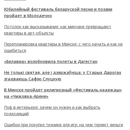
Юбилейный фестиваль беларуской песни и поэзии
пройдет в Молодечно
Потолок как высказывание: как минчане превращают
квартиры в арт-объекты
Перепланировка квартиры в Минске: с чего начать и как не
ошибиться
«Белавиа» возобновила полеты в Дагестан
Не толькі святая, але і дзяржаўніца: у Старых Дарогах
згадваюць Сафію Слуцкую
В Минске пройдет религиозный «Фестиваль надежды»
на «Чижовка-Арене»
Пуф в интерьере: зачем он нужен и как выбрать
подходящий
Ошибки при покупке техники для игр: на чем теряют деньги