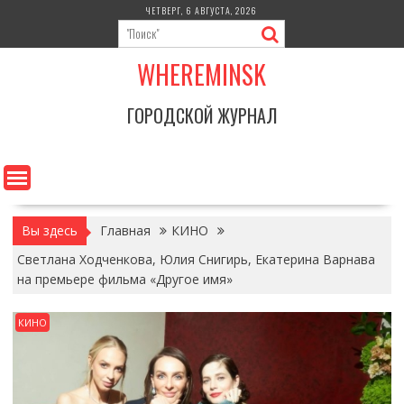
Перейти
ЧЕТВЕРГ, 6 АВГУСТА, 2026
к
содержимому
WHEREMINSK
ГОРОДСКОЙ ЖУРНАЛ
Вы здесь
Главная
КИНО
Светлана Ходченкова, Юлия Снигирь, Екатерина Варнава
на премьере фильма «Другое имя»
КИНО