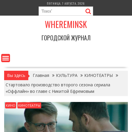
Перейти
ПЯТНИЦА, 7 АВГУСТА, 2026
к
содержимому
WHEREMINSK
ГОРОДСКОЙ ЖУРНАЛ
Вы здесь
Главная
КУЛЬТУРА
КИНОТЕАТРЫ
Стартовало производство второго сезона сериала
«Оффлайн» во главе с Никитой Ефремовым
КИНО
КИНОТЕАТРЫ