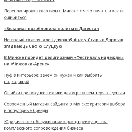
Перепланировка квартиры в Минске: с чего начать и как не
ошибиться
«Белавиа» возобновила полеты в Дагестан
Не толькі святая, але і дзяржаўніца: у Старых Дарогах
згадваюць Сафію Слуцкую
В Минске пройдет религиозный «Фестиваль надежды»
на «Чижовка-Арене»
Пуф в интерьере: зачем он нужен и как выбрать
подходящий
Ошибки при покупке техники для игр: на чем теряют деньги
Современный магазин сайдинга в Минске: критерии выбора
и популярные бренды
Юридическое обслуживание юрлиц: преимущества
комплексного сопровождения бизнеса