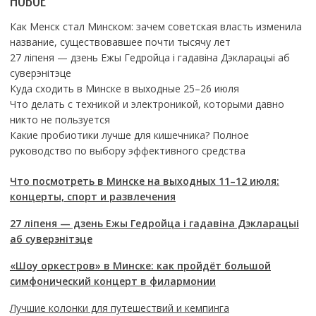
НОВОЕ
Как Менск стал Минском: зачем советская власть изменила
название, существовавшее почти тысячу лет
27 ліпеня — дзень Ежы Гедройца і гадавіна Дэкларацыі аб
суверэнітэце
Куда сходить в Минске в выходные 25–26 июля
Что делать с техникой и электроникой, которыми давно
никто не пользуется
Какие пробиотики лучше для кишечника? Полное
руководство по выбору эффективного средства
Что посмотреть в Минске на выходных 11–12 июля:
концерты, спорт и развлечения
27 ліпеня — дзень Ежы Гедройца і гадавіна Дэкларацыі
аб суверэнітэце
«Шоу оркестров» в Минске: как пройдёт большой
симфонический концерт в филармонии
Лучшие колонки для путешествий и кемпинга