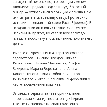
загадочный человек под говорящим именем
Анонимус, предлагая сделать судьбоносный
выбор — отправиться в полицию с признанием
или сыграть в смертельную игру. Протагонист
истории — гениальный хакер Раст (Ефремов). В
продолжении он вновь столкнется с тем же
невидимым врагом, но ставки возрастут до
предела, поскольку злоумышленник похитит его
дочку.
Вместе с Ефремовым в актерском составе
задействованы Денис Шведов, Никита
Кологривый, Полина Максимова, Альфия
Закирова, Марина Ворожищева, Алена
Константинова, Тина Стойилкович, Егор
Кенжаметов и Игорь Черневич. Информации о
касте продолжения пока нет.
За свежие серии отвечает оригинальная
творческая команда: постановщик Кирилл
Плетнев и сценаристы Иван Ермоленко,