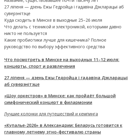
название, существовавшее почти тысячу лет
27 ліпеня — дзень Ежы Гедройца і гадавіна Дэкларацыі аб
суверэнітэце
Куда сходить в Минске в выходные 25–26 июля
Что делать с техникой и электроникой, которыми давно
никто не пользуется
Какие пробиотики лучше для кишечника? Полное
руководство по выбору эффективного средства
Что посмотреть в Минске на выходных 11–12 июля:
концерты, спорт и развлечения
27 ліпеня — дзень Ежы Гедройца і гадавіна Дэкларацыі
аб суверэнітэце
«Шоу оркестров» в Минске: как пройдёт большой
симфонический концерт в филармонии
Лучшие колонки для путешествий и кемпинга
«Купалье-2026» в Александрии: Беларусь готовится к
главному летнему этно-фестивалю страны