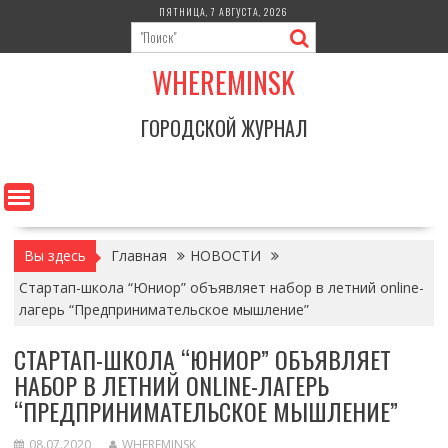
Перейти
ПЯТНИЦА, 7 АВГУСТА, 2026
к
содержимому
WHEREMINSK
ГОРОДСКОЙ ЖУРНАЛ
Вы здесь
Главная
НОВОСТИ
Стартап-школа “Юниор” объявляет набор в летний online-
лагерь “Предпринимательское мышление”
СТАРТАП-ШКОЛА “ЮНИОР” ОБЪЯВЛЯЕТ
НАБОР В ЛЕТНИЙ ONLINE-ЛАГЕРЬ
“ПРЕДПРИНИМАТЕЛЬСКОЕ МЫШЛЕНИЕ”
08.07.2020
WHEREMINSK