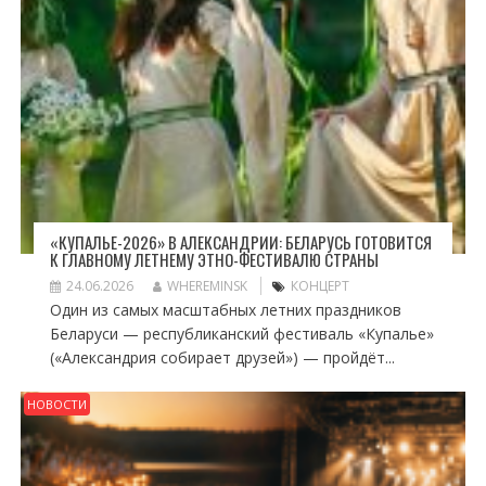
«КУПАЛЬЕ-2026» В АЛЕКСАНДРИИ: БЕЛАРУСЬ ГОТОВИТСЯ
К ГЛАВНОМУ ЛЕТНЕМУ ЭТНО-ФЕСТИВАЛЮ СТРАНЫ
24.06.2026
WHEREMINSK
КОНЦЕРТ
Один из самых масштабных летних праздников
Беларуси — республиканский фестиваль «Купалье»
(«Александрия собирает друзей») — пройдёт...
НОВОСТИ