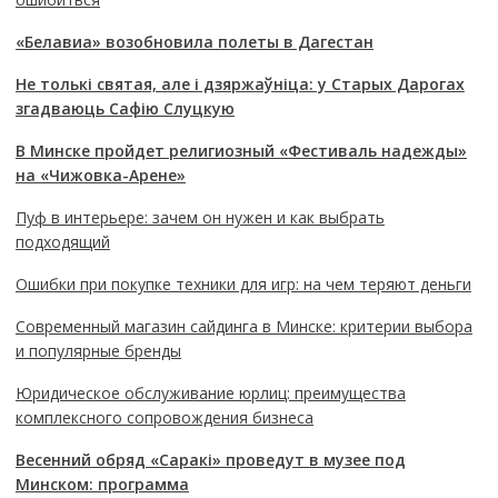
«Белавиа» возобновила полеты в Дагестан
Не толькі святая, але і дзяржаўніца: у Старых Дарогах
згадваюць Сафію Слуцкую
В Минске пройдет религиозный «Фестиваль надежды»
на «Чижовка-Арене»
Пуф в интерьере: зачем он нужен и как выбрать
подходящий
Ошибки при покупке техники для игр: на чем теряют деньги
Современный магазин сайдинга в Минске: критерии выбора
и популярные бренды
Юридическое обслуживание юрлиц: преимущества
комплексного сопровождения бизнеса
Весенний обряд «Саракі» проведут в музее под
Минском: программа