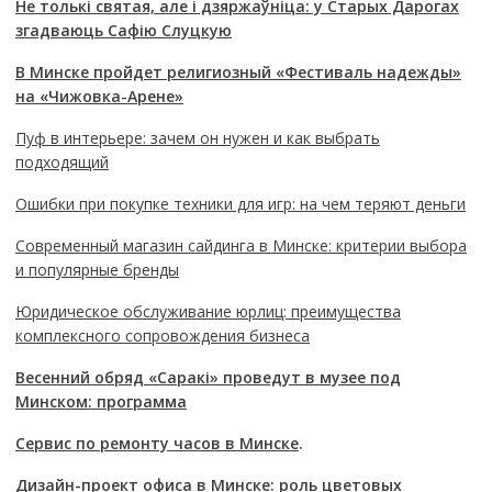
Не толькі святая, але і дзяржаўніца: у Старых Дарогах
згадваюць Сафію Слуцкую
В Минске пройдет религиозный «Фестиваль надежды»
на «Чижовка-Арене»
Пуф в интерьере: зачем он нужен и как выбрать
подходящий
Ошибки при покупке техники для игр: на чем теряют деньги
Современный магазин сайдинга в Минске: критерии выбора
и популярные бренды
Юридическое обслуживание юрлиц: преимущества
комплексного сопровождения бизнеса
Весенний обряд «Саракі» проведут в музее под
Минском: программа
Сервис по ремонту часов в Минске
.
Дизайн-проект офиса в Минске: роль цветовых