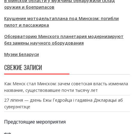
В Минской области у мужчины обнаружили склад
оружия и боеприпасов
Крушение мотодельтаплана под Минском: погибли
пилот и пассажирка
Обсерваторию Минского планетария модернизируют
без замены научного оборудования
Музеи Беларуси
СВЕЖИЕ ЗАПИСИ
Как Менск стал Минском: зачем советская власть изменила
название, существовавшее почти тысячу лет
27 ліпеня — дзень Ежы Гедройца і гадавіна Дэкларацыі аб
суверэнітэце
Предстоящие мероприятия