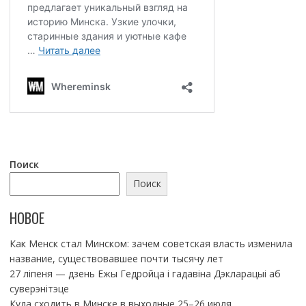
Поиск
Поиск
НОВОЕ
Как Менск стал Минском: зачем советская власть изменила
название, существовавшее почти тысячу лет
27 ліпеня — дзень Ежы Гедройца і гадавіна Дэкларацыі аб
суверэнітэце
Куда сходить в Минске в выходные 25–26 июля