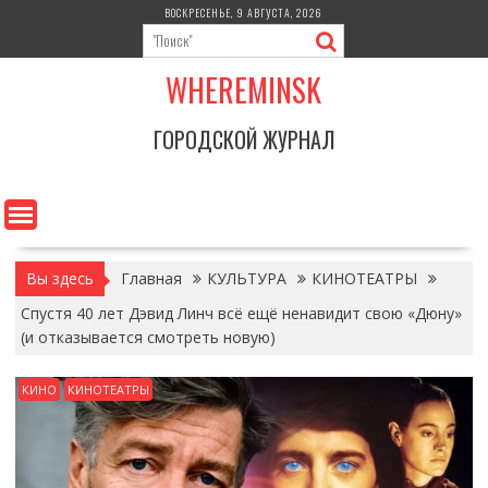
Перейти
ВОСКРЕСЕНЬЕ, 9 АВГУСТА, 2026
к
содержимому
WHEREMINSK
ГОРОДСКОЙ ЖУРНАЛ
Вы здесь
Главная
КУЛЬТУРА
КИНОТЕАТРЫ
Спустя 40 лет Дэвид Линч всё ещё ненавидит свою «Дюну»
(и отказывается смотреть новую)
КИНО
КИНОТЕАТРЫ