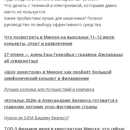
Что делать с техникой и электроникой, которыми давно
никто не пользуется
Какие пробиотики лучше для кишечника? Полное
руководство по выбору эффективного средства
Что посмотреть в Минске на выходных 11–12 июля:
концерты, спорт и развлечения
27 ліпеня — дзень Ежы Гедройца і гадавіна Дэкларацыі
аб суверэнітэце
«Шоу оркестров» в Минске: как пройдёт большой
симфонический концерт в филармонии
Лучшие колонки для путешествий и кемпинга
«Купалье-2026» в Александрии: Беларусь готовится к
главному летнему этно-фестивалю страны
Нужна ли SIEM Вашему бизнесу?
ТОП-5 фильмов июня в кинотеатрах Минска: что сейчас