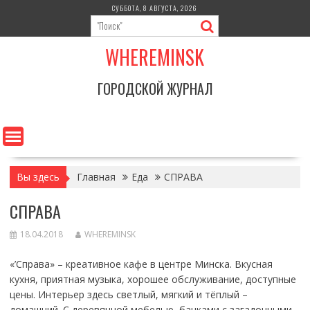
Перейти
СУББОТА, 8 АВГУСТА, 2026
к
содержимому
WHEREMINSK
ГОРОДСКОЙ ЖУРНАЛ
Вы здесь
Главная
Еда
СПРАВА
СПРАВА
18.04.2018
WHEREMINSK
«’Справа» – креативное кафе в центре Минска. Вкусная
кухня, приятная музыка, хорошее обслуживание, доступные
цены. Интерьер здесь светлый, мягкий и тёплый –
домашний. С деревянной мебелью, банками с загадочными