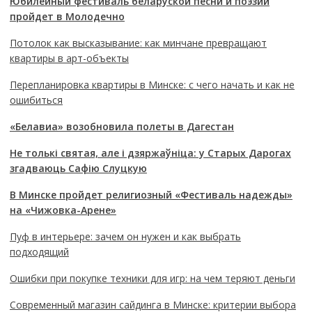
Юбилейный фестиваль беларуской песни и поэзии
пройдет в Молодечно
Потолок как высказывание: как минчане превращают
квартиры в арт-объекты
Перепланировка квартиры в Минске: с чего начать и как не
ошибиться
«Белавиа» возобновила полеты в Дагестан
Не толькі святая, але і дзяржаўніца: у Старых Дарогах
згадваюць Сафію Слуцкую
В Минске пройдет религиозный «Фестиваль надежды»
на «Чижовка-Арене»
Пуф в интерьере: зачем он нужен и как выбрать
подходящий
Ошибки при покупке техники для игр: на чем теряют деньги
Современный магазин сайдинга в Минске: критерии выбора