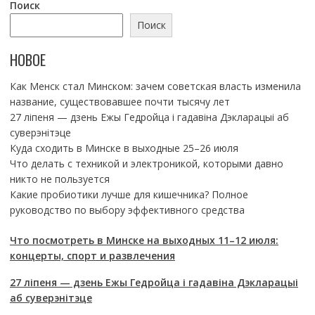
Поиск
Поиск
НОВОЕ
Как Менск стал Минском: зачем советская власть изменила
название, существовавшее почти тысячу лет
27 ліпеня — дзень Ежы Гедройца і гадавіна Дэкларацыі аб
суверэнітэце
Куда сходить в Минске в выходные 25–26 июля
Что делать с техникой и электроникой, которыми давно
никто не пользуется
Какие пробиотики лучше для кишечника? Полное
руководство по выбору эффективного средства
Что посмотреть в Минске на выходных 11–12 июля:
концерты, спорт и развлечения
27 ліпеня — дзень Ежы Гедройца і гадавіна Дэкларацыі
аб суверэнітэце