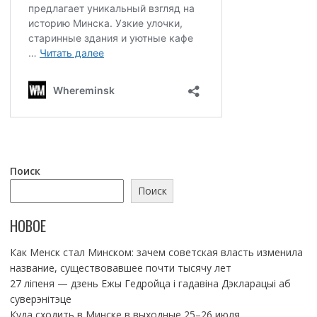
Поиск
Поиск
НОВОЕ
Как Менск стал Минском: зачем советская власть изменила
название, существовавшее почти тысячу лет
27 ліпеня — дзень Ежы Гедройца і гадавіна Дэкларацыі аб
суверэнітэце
Куда сходить в Минске в выходные 25–26 июля