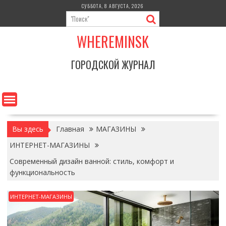
Перейти
СУББОТА, 8 АВГУСТА, 2026
к
содержимому
WHEREMINSK
ГОРОДСКОЙ ЖУРНАЛ
Вы здесь
Главная
МАГАЗИНЫ
ИНТЕРНЕТ-МАГАЗИНЫ
Современный дизайн ванной: стиль, комфорт и
функциональность
ИНТЕРНЕТ-МАГАЗИНЫ