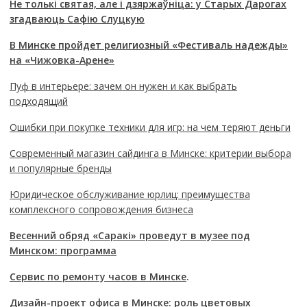
Не толькі святая, але і дзяржаўніца: у Старых Дарогах
згадваюць Сафію Слуцкую
В Минске пройдет религиозный «Фестиваль надежды»
на «Чижовка-Арене»
Пуф в интерьере: зачем он нужен и как выбрать
подходящий
Ошибки при покупке техники для игр: на чем теряют деньги
Современный магазин сайдинга в Минске: критерии выбора
и популярные бренды
Юридическое обслуживание юрлиц: преимущества
комплексного сопровождения бизнеса
Весенний обряд «Саракі» проведут в музее под
Минском: программа
Сервис по ремонту часов в Минске
.
Дизайн-проект офиса в Минске: роль цветовых