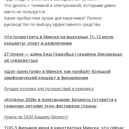
Что делать с техникой и электроникой, которыми давно
никто не пользуется
Какие пробиотики лучше для кишечника? Полное
руководство по выбору эффективного средства
Что посмотреть в Минске на выходных 11–12 июля:
концерты, спорт и развлечения
27 ліпеня — дзень Ежы Гедройца і гадавіна Дэкларацыі
аб суверэнітэце
«Шоу оркестров» в Минске: как пройдёт большой
симфонический концерт в филармонии
Лучшие колонки для путешествий и кемпинга
«Купалье-2026» в Александрии: Беларусь готовится к
главному летнему этно-фестивалю страны
Нужна ли SIEM Вашему бизнесу?
ТОП-5 фильмов июня в кинотеатрах Минска: что сейчас