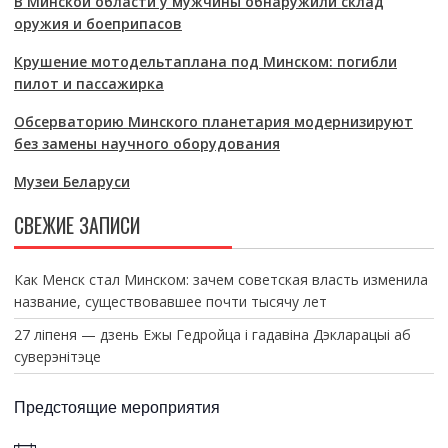
В Минской области у мужчины обнаружили склад
оружия и боеприпасов
Крушение мотодельтаплана под Минском: погибли
пилот и пассажирка
Обсерваторию Минского планетария модернизируют
без замены научного оборудования
Музеи Беларуси
СВЕЖИЕ ЗАПИСИ
Как Менск стал Минском: зачем советская власть изменила
название, существовавшее почти тысячу лет
27 ліпеня — дзень Ежы Гедройца і гадавіна Дэкларацыі аб
суверэнітэце
Предстоящие мероприятия