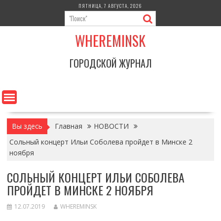
Перейти
ПЯТНИЦА, 7 АВГУСТА, 2026
к
содержимому
WHEREMINSK
ГОРОДСКОЙ ЖУРНАЛ
Вы здесь
Главная
НОВОСТИ
Сольный концерт Ильи Соболева пройдет в Минске 2
ноября
СОЛЬНЫЙ КОНЦЕРТ ИЛЬИ СОБОЛЕВА
ПРОЙДЕТ В МИНСКЕ 2 НОЯБРЯ
12.07.2019
WHEREMINSK