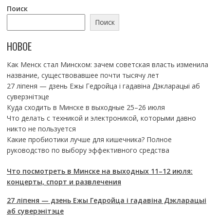
Поиск
Поиск
НОВОЕ
Как Менск стал Минском: зачем советская власть изменила
название, существовавшее почти тысячу лет
27 ліпеня — дзень Ежы Гедройца і гадавіна Дэкларацыі аб
суверэнітэце
Куда сходить в Минске в выходные 25–26 июля
Что делать с техникой и электроникой, которыми давно
никто не пользуется
Какие пробиотики лучше для кишечника? Полное
руководство по выбору эффективного средства
Что посмотреть в Минске на выходных 11–12 июля:
концерты, спорт и развлечения
27 ліпеня — дзень Ежы Гедройца і гадавіна Дэкларацыі
аб суверэнітэце