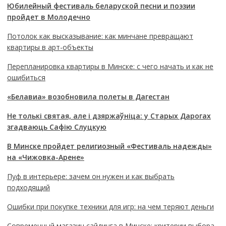
Юбилейный фестиваль беларуской песни и поэзии
пройдет в Молодечно
Потолок как высказывание: как минчане превращают
квартиры в арт-объекты
Перепланировка квартиры в Минске: с чего начать и как не
ошибиться
«Белавиа» возобновила полеты в Дагестан
Не толькі святая, але і дзяржаўніца: у Старых Дарогах
згадваюць Сафію Слуцкую
В Минске пройдет религиозный «Фестиваль надежды»
на «Чижовка-Арене»
Пуф в интерьере: зачем он нужен и как выбрать
подходящий
Ошибки при покупке техники для игр: на чем теряют деньги
Современный магазин сайдинга в Минске: критерии выбора