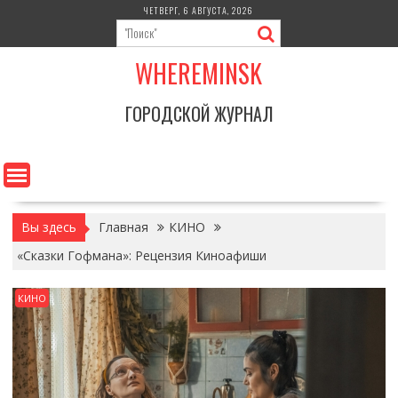
Перейти
ЧЕТВЕРГ, 6 АВГУСТА, 2026
к
содержимому
WHEREMINSK
ГОРОДСКОЙ ЖУРНАЛ
Вы здесь
Главная
КИНО
«Сказки Гофмана»: Рецензия Киноафиши
КИНО