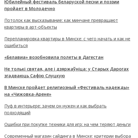
Юбилейный фестиваль беларуской песни и поэзии
пройдет в Молодечно
Потолок как высказывание: как минчане превращают
квартиры в арт-объекты
Перепланировка квартиры в Минске: с чего начать и как не
ошибиться
«Белавиа» возобновила полеты в Дагестан
Не толькі святая, але і дзяржаўніца: у Старых Дарогах
згадваюць Сафію Слуцкую
В Минске пройдет религиозный «Фестиваль надежды»
на «Чижовка-Арене»
Пуф в интерьере: зачем он нужен и как выбрать
подходящий
Ошибки при покупке техники для игр: на чем теряют деньги
Современный магазин сайдинга в Минске: критерии выбора