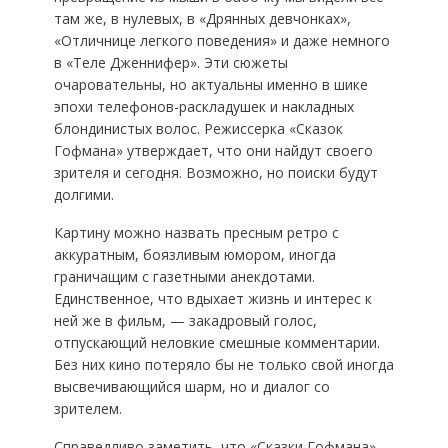
там же, в нулевых, в «Дрянных девчонках»,
«Отличнице легкого поведения» и даже немного
в «Теле Дженнифер». Эти сюжеты
очаровательны, но актуальны именно в шике
эпохи телефонов-раскладушек и накладных
блондинистых волос. Режиссерка «Сказок
Гофмана» утверждает, что они найдут своего
зрителя и сегодня. Возможно, но поиски будут
долгими.
Картину можно назвать пресным ретро с
аккуратным, боязливым юмором, иногда
граничащим с газетными анекдотами.
Единственное, что вдыхает жизнь и интерес к
ней же в фильм, — закадровый голос,
отпускающий неловкие смешные комментарии.
Без них кино потеряло бы не только свой иногда
высвечивающийся шарм, но и диалог со
зрителем.
Справедливо заметить, что «Сказки Гофмана»