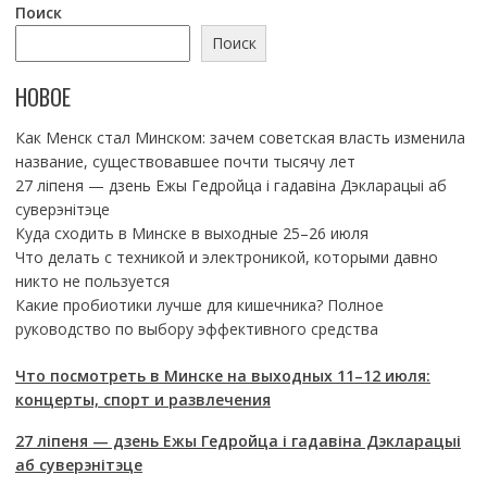
Поиск
Поиск
НОВОЕ
Как Менск стал Минском: зачем советская власть изменила
название, существовавшее почти тысячу лет
27 ліпеня — дзень Ежы Гедройца і гадавіна Дэкларацыі аб
суверэнітэце
Куда сходить в Минске в выходные 25–26 июля
Что делать с техникой и электроникой, которыми давно
никто не пользуется
Какие пробиотики лучше для кишечника? Полное
руководство по выбору эффективного средства
Что посмотреть в Минске на выходных 11–12 июля:
концерты, спорт и развлечения
27 ліпеня — дзень Ежы Гедройца і гадавіна Дэкларацыі
аб суверэнітэце