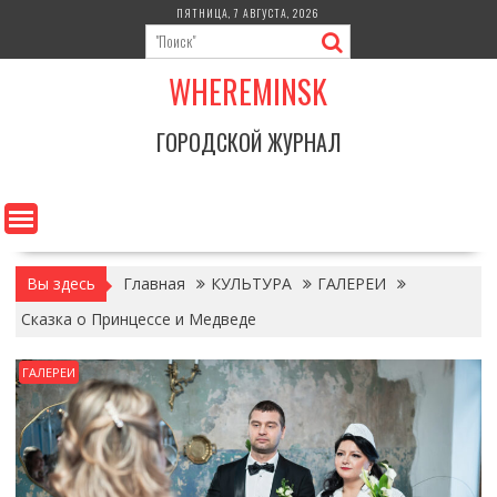
Перейти
ПЯТНИЦА, 7 АВГУСТА, 2026
к
содержимому
WHEREMINSK
ГОРОДСКОЙ ЖУРНАЛ
Вы здесь
Главная
КУЛЬТУРА
ГАЛЕРЕИ
Сказка о Принцессе и Медведе
ГАЛЕРЕИ