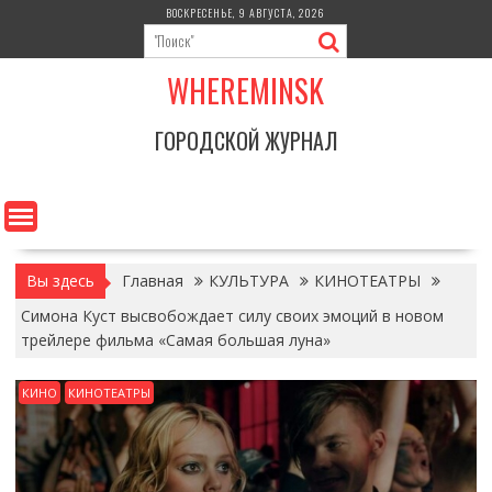
Перейти
ВОСКРЕСЕНЬЕ, 9 АВГУСТА, 2026
к
содержимому
WHEREMINSK
ГОРОДСКОЙ ЖУРНАЛ
Вы здесь
Главная
КУЛЬТУРА
КИНОТЕАТРЫ
Симона Куст высвобождает силу своих эмоций в новом
трейлере фильма «Самая большая луна»
КИНО
КИНОТЕАТРЫ