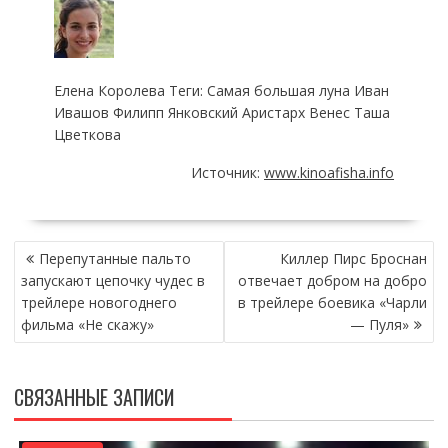
Елена Королева Теги: Самая большая луна Иван
Ивашов Филипп Янковский Аристарх Венес Таша
Цветкова
Источник:
www.kinoafisha.info
НАВИГАЦИЯ
Перепутанные пальто
Киллер Пирс Броснан
ПО
запускают цепочку чудес в
отвечает добром на добро
ЗАПИСЯМ
трейлере новогоднего
в трейлере боевика «Чарли
фильма «Не скажу»
— Пуля»
СВЯЗАННЫЕ ЗАПИСИ