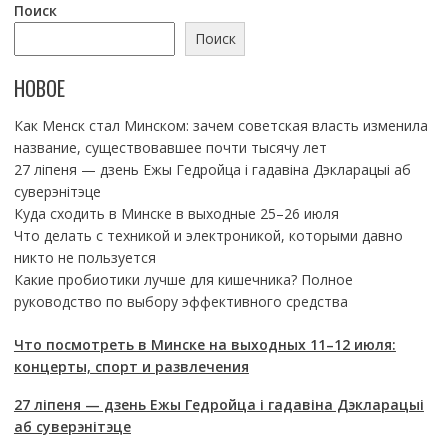
Поиск
Поиск
НОВОЕ
Как Менск стал Минском: зачем советская власть изменила
название, существовавшее почти тысячу лет
27 ліпеня — дзень Ежы Гедройца і гадавіна Дэкларацыі аб
суверэнітэце
Куда сходить в Минске в выходные 25–26 июля
Что делать с техникой и электроникой, которыми давно
никто не пользуется
Какие пробиотики лучше для кишечника? Полное
руководство по выбору эффективного средства
Что посмотреть в Минске на выходных 11–12 июля:
концерты, спорт и развлечения
27 ліпеня — дзень Ежы Гедройца і гадавіна Дэкларацыі
аб суверэнітэце