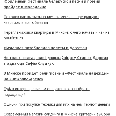
Юбилейный фестиваль беларуской песни и поэзии
пройдет в Молодечно
Потолок как высказывание: как минчане превращают
квартиры в арт-объекты
Перепланировка квартиры в Минске: с чего начать и как не
ошибиться
«Белавиа» возобновила полеты в Дагестан
Не толькі святая, але і дзяржаўніца: у Старых Дарогах
згадваюць Сафію Слуцкую
В Минске пройдет религиозный «Фестиваль надежды»
на «Чижовка-Арене»
Пуф в интерьере: зачем он нужен и как выбрать
подходящий
Ошибки при покупке техники для игр: на чем теряют деньги
Современный магазин сайдинга в Минске: критерии выбора