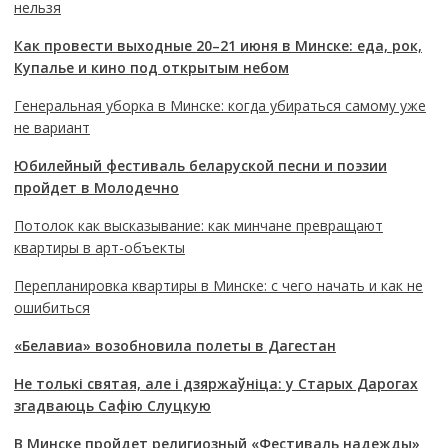
нельзя
Как провести выходные 20–21 июня в Минске: еда, рок,
Купалье и кино под открытым небом
Генеральная уборка в Минске: когда убираться самому уже
не вариант
Юбилейный фестиваль беларуской песни и поэзии
пройдет в Молодечно
Потолок как высказывание: как минчане превращают
квартиры в арт-объекты
Перепланировка квартиры в Минске: с чего начать и как не
ошибиться
«Белавиа» возобновила полеты в Дагестан
Не толькі святая, але і дзяржаўніца: у Старых Дарогах
згадваюць Сафію Слуцкую
В Минске пройдет религиозный «Фестиваль надежды»