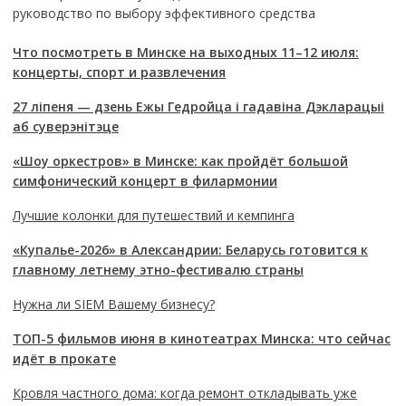
руководство по выбору эффективного средства
Что посмотреть в Минске на выходных 11–12 июля:
концерты, спорт и развлечения
27 ліпеня — дзень Ежы Гедройца і гадавіна Дэкларацыі
аб суверэнітэце
«Шоу оркестров» в Минске: как пройдёт большой
симфонический концерт в филармонии
Лучшие колонки для путешествий и кемпинга
«Купалье-2026» в Александрии: Беларусь готовится к
главному летнему этно-фестивалю страны
Нужна ли SIEM Вашему бизнесу?
ТОП-5 фильмов июня в кинотеатрах Минска: что сейчас
идёт в прокате
Кровля частного дома: когда ремонт откладывать уже