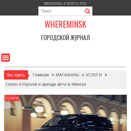
Перейти
ВОСКРЕСЕНЬЕ, 9 АВГУСТА, 2026
к
содержимому
WHEREMINSK
ГОРОДСКОЙ ЖУРНАЛ
Вы здесь
Главная
МАГАЗИНЫ
УСЛУГИ
Сезон отпусков и аренда авто в Минске
УСЛУГИ