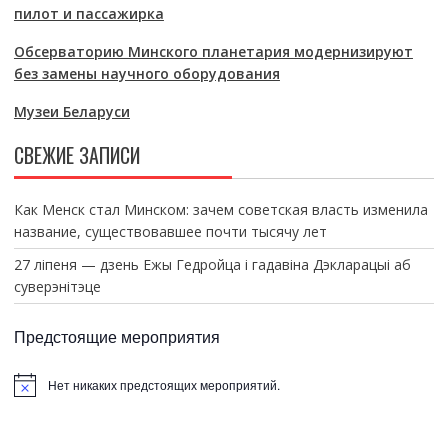
пилот и пассажирка
Обсерваторию Минского планетария модернизируют
без замены научного оборудования
Музеи Беларуси
СВЕЖИЕ ЗАПИСИ
Как Менск стал Минском: зачем советская власть изменила
название, существовавшее почти тысячу лет
27 ліпеня — дзень Ежы Гедройца і гадавіна Дэкларацыі аб
суверэнітэце
Предстоящие мероприятия
Нет никаких предстоящих мероприятий.
З
а
м
е