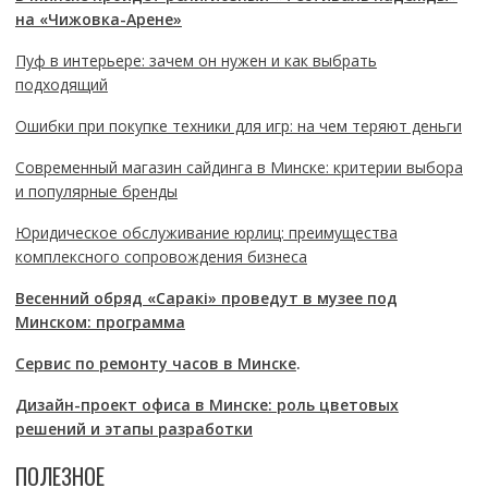
на «Чижовка-Арене»
Пуф в интерьере: зачем он нужен и как выбрать
подходящий
Ошибки при покупке техники для игр: на чем теряют деньги
Современный магазин сайдинга в Минске: критерии выбора
и популярные бренды
Юридическое обслуживание юрлиц: преимущества
комплексного сопровождения бизнеса
Весенний обряд «Саракі» проведут в музее под
Минском: программа
Сервис по ремонту часов в Минске
.
Дизайн-проект офиса в Минске: роль цветовых
решений и этапы разработки
ПОЛЕЗНОЕ