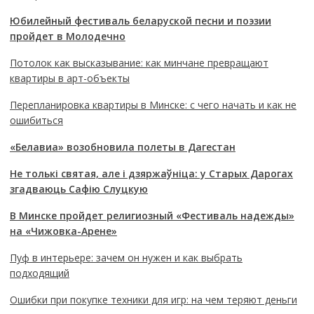
Юбилейный фестиваль беларуской песни и поэзии
пройдет в Молодечно
Потолок как высказывание: как минчане превращают
квартиры в арт-объекты
Перепланировка квартиры в Минске: с чего начать и как не
ошибиться
«Белавиа» возобновила полеты в Дагестан
Не толькі святая, але і дзяржаўніца: у Старых Дарогах
згадваюць Сафію Слуцкую
В Минске пройдет религиозный «Фестиваль надежды»
на «Чижовка-Арене»
Пуф в интерьере: зачем он нужен и как выбрать
подходящий
Ошибки при покупке техники для игр: на чем теряют деньги