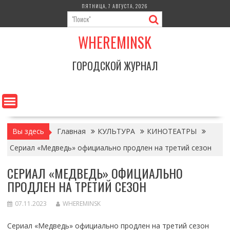
Перейти
ПЯТНИЦА, 7 АВГУСТА, 2026
к
содержимому
WHEREMINSK
ГОРОДСКОЙ ЖУРНАЛ
Вы здесь
Главная
КУЛЬТУРА
КИНОТЕАТРЫ
Сериал «Медведь» официально продлен на третий сезон
СЕРИАЛ «МЕДВЕДЬ» ОФИЦИАЛЬНО
ПРОДЛЕН НА ТРЕТИЙ СЕЗОН
07.11.2023
WHEREMINSK
Сериал «Медведь» официально продлен на третий сезон