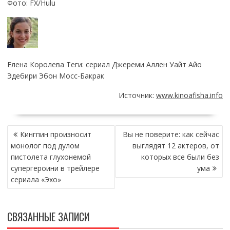
Фото: FX/Hulu
Елена Королева Теги: сериал Джереми Аллен Уайт Айо
Эдебири Эбон Мосс-Бакрак
Источник:
www.kinoafisha.info
НАВИГАЦИЯ
Кингпин произносит
Вы не поверите: как сейчас
ПО
монолог под дулом
выглядят 12 актеров, от
ЗАПИСЯМ
пистолета глухонемой
которых все были без
супергероини в трейлере
ума
сериала «Эхо»
СВЯЗАННЫЕ ЗАПИСИ