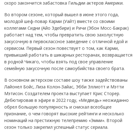
скоро закончится забастовка Гильдии актеров Америки.
Во втором сезоне, который вышел в июне этого года,
молодой шеф-повар Карми (Уайт) вместе со своими
коллегами Сидни (Айо Эдебири) и Ричи (Эбон Мосс-Бакрак)
работает над тем, чтобы превратить свою захолустную
закусочную в первоклассное заведение с отличной едой и
сервисом. Первый сезон повествует о том, как Карми,
привыкший работать в шикарных ресторанах, возвращается
в родной Чикаго, чтобы взять под свое управление
семейную закусочную после самоубийства своего брата.
В основном актерском составе шоу также задействованы
Лайонел Бойс, Лиза Колон-Зайас, Эбби Эллиотт и Мэтти
Мэтисон. Создателем проекта выступает Крис Сторер.
Дебютировав в эфире в 2022 году, «Медведь» неожиданно
обрел большую популярность и снискал всеобщее
признание, о чем говорят высокие рейтинги и несколько
номинаций на престижную телепремию «Эмми». Второй
сезон только закрепил успешный статус сериала.