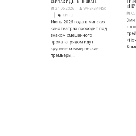
СЕЙЧАС ИДЁТ В ПРОКАТЕ
ТРЕЙ
«НОЧ
24.06.2026
WHEREMINSK
05
КИНО
Эми
Июнь 2026 года в минских
сво
кинотеатрах проходит под
тре
знаком смешанного
«Но
проката: рядом идут
Коме
крупные коммерческие
премьеры,...