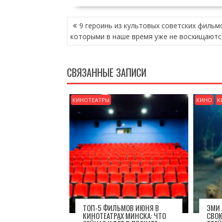
НАВИГАЦИЯ
9 героинь из культовых советских фильм
ПО
которыми в наше время уже не восхищаютс
ЗАПИСЯМ
СВЯЗАННЫЕ ЗАПИСИ
КИНОТЕАТРЫ
КИНО
К
ТОП-5 ФИЛЬМОВ ИЮНЯ В
ЭМИ
КИНОТЕАТРАХ МИНСКА: ЧТО
СВО