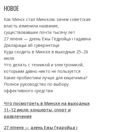
НОВОЕ
Как Менск стал Минском: зачем советская
власть изменила название,
существовавшее почти тысячу лет
27 ліпеня — дзень Ежы Гедройца і гадавіна
Дэкларацыі аб суверэнітэце
Куда сходить в Минске в выходные 25–26
июля
Что делать с техникой и электроникой,
которыми давно никто не пользуется
Какие пробиотики лучше для кишечника?
Полное руководство по выбору
эффективного средства
Что посмотреть в Минске на выходных
11–12 июля: концерты, спорт и
развлечения
27 ліпеня — дзень Ежы Гедройца і