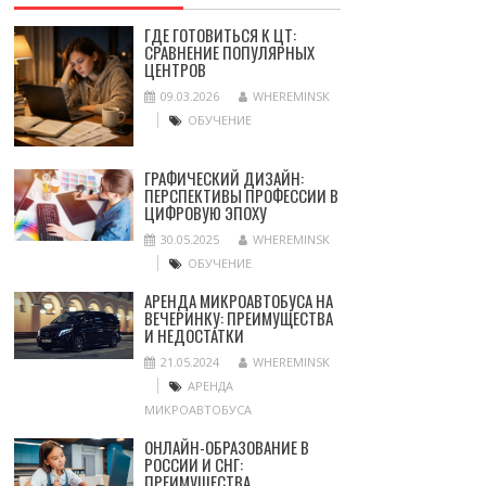
ГДЕ ГОТОВИТЬСЯ К ЦТ:
СРАВНЕНИЕ ПОПУЛЯРНЫХ
ЦЕНТРОВ
09.03.2026
WHEREMINSK
ОБУЧЕНИЕ
ГРАФИЧЕСКИЙ ДИЗАЙН:
ПЕРСПЕКТИВЫ ПРОФЕССИИ В
ЦИФРОВУЮ ЭПОХУ
30.05.2025
WHEREMINSK
ОБУЧЕНИЕ
АРЕНДА МИКРОАВТОБУСА НА
ВЕЧЕРИНКУ: ПРЕИМУЩЕСТВА
И НЕДОСТАТКИ
21.05.2024
WHEREMINSK
АРЕНДА
МИКРОАВТОБУСА
ОНЛАЙН-ОБРАЗОВАНИЕ В
РОССИИ И СНГ:
ПРЕИМУЩЕСТВА