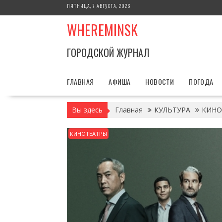
Перейти
ПЯТНИЦА, 7 АВГУСТА, 2026
к
WHEREMINSK
содержимому
ГОРОДСКОЙ ЖУРНАЛ
ГЛАВНАЯ
АФИША
НОВОСТИ
ПОГОДА
Вы здесь
Главная
КУЛЬТУРА
КИНО
КИНОТЕАТРЫ