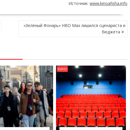
Источник:
www.kinoafisha.info
«Зелёный Фонарь» HBO Max лишился сценариста и
бюджета
КИНО