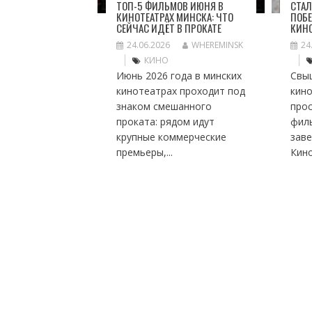
ТОП-5 ФИЛЬМОВ ИЮНЯ В
СТАЛ
КИНОТЕАТРАХ МИНСКА: ЧТО
ПОБЕ
СЕЙЧАС ИДЁТ В ПРОКАТЕ
КИН
24.06.2026
WHEREMINSK
24
КИНО
Июнь 2026 года в минских
Свы
кинотеатрах проходит под
кино
знаком смешанного
про
проката: рядом идут
фил
крупные коммерческие
заве
премьеры,...
Кино