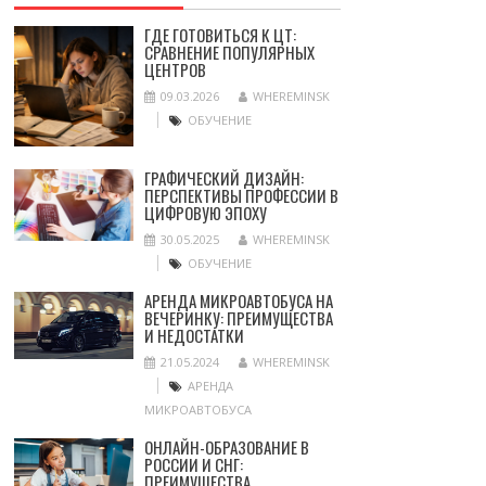
ГДЕ ГОТОВИТЬСЯ К ЦТ:
СРАВНЕНИЕ ПОПУЛЯРНЫХ
ЦЕНТРОВ
09.03.2026
WHEREMINSK
ОБУЧЕНИЕ
ГРАФИЧЕСКИЙ ДИЗАЙН:
ПЕРСПЕКТИВЫ ПРОФЕССИИ В
ЦИФРОВУЮ ЭПОХУ
30.05.2025
WHEREMINSK
ОБУЧЕНИЕ
АРЕНДА МИКРОАВТОБУСА НА
ВЕЧЕРИНКУ: ПРЕИМУЩЕСТВА
И НЕДОСТАТКИ
21.05.2024
WHEREMINSK
АРЕНДА
МИКРОАВТОБУСА
ОНЛАЙН-ОБРАЗОВАНИЕ В
РОССИИ И СНГ:
ПРЕИМУЩЕСТВА