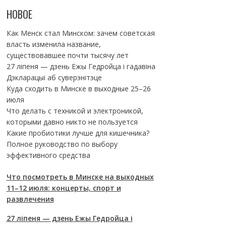
НОВОЕ
Как Менск стал Минском: зачем советская
власть изменила название,
существовавшее почти тысячу лет
27 ліпеня — дзень Ежы Гедройца і гадавіна
Дэкларацыі аб суверэнітэце
Куда сходить в Минске в выходные 25–26
июля
Что делать с техникой и электроникой,
которыми давно никто не пользуется
Какие пробиотики лучше для кишечника?
Полное руководство по выбору
эффективного средства
Что посмотреть в Минске на выходных
11–12 июля: концерты, спорт и
развлечения
27 ліпеня — дзень Ежы Гедройца і