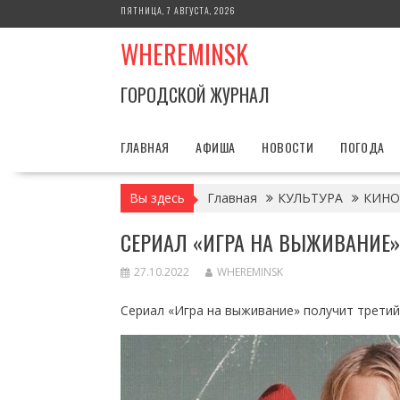
Перейти
ПЯТНИЦА, 7 АВГУСТА, 2026
к
WHEREMINSK
содержимому
ГОРОДСКОЙ ЖУРНАЛ
ГЛАВНАЯ
АФИША
НОВОСТИ
ПОГОДА
Вы здесь
Главная
КУЛЬТУРА
КИНО
СЕРИАЛ «ИГРА НА ВЫЖИВАНИЕ»
27.10.2022
WHEREMINSK
Сериал «Игра на выживание» получит третий 