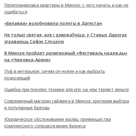
Перепланировка квартиры в Минске: с чего начать и как не
ошибиться
«Белавиа» возобновила полеты в Дагестан
Не толькі святая, але і дзяржаўніца: у Старых Дарогах
згадваюць Сафію Слуцкую
В Минске пройдет религиозный «Фестиваль надежды»
на «Чижовка-Арене»
Пуф в интерьере: зачем он нужен и как выбрать
подходящий
Ошибки при покупке техники для игр: на чем теряют деньги
Современный магазин сайдинга в Минске: критерии выбора
и популярные бренды
Юридическое обслуживание юрлиц: преимущества
комплексного сопровождения бизнеса