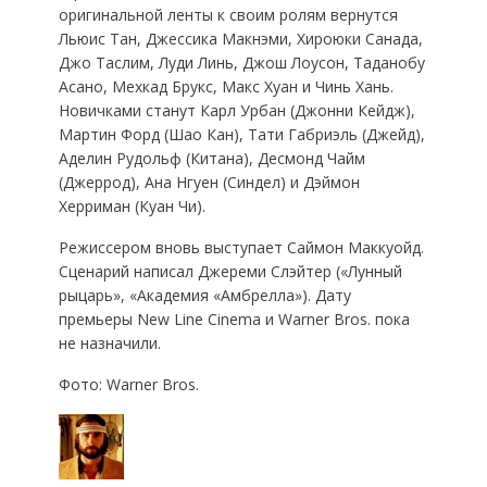
оригинальной ленты к своим ролям вернутся
Льюис Тан, Джессика Макнэми, Хироюки Санада,
Джо Таслим, Луди Линь, Джош Лоусон, Таданобу
Асано, Мехкад Брукс, Макс Хуан и Чинь Хань.
Новичками станут Карл Урбан (Джонни Кейдж),
Мартин Форд (Шао Кан), Тати Габриэль (Джейд),
Аделин Рудольф (Китана), Десмонд Чайм
(Джеррод), Ана Нгуен (Синдел) и Дэймон
Херриман (Куан Чи).
Режиссером вновь выступает Саймон Маккуойд.
Сценарий написал Джереми Слэйтер («Лунный
рыцарь», «Академия «Амбрелла»). Дату
премьеры New Line Cinema и Warner Bros. пока
не назначили.
Фото: Warner Bros.