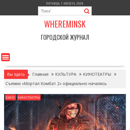
Перейти
ПЯТНИЦА, 7 АВГУСТА, 2026
к
содержимому
WHEREMINSK
ГОРОДСКОЙ ЖУРНАЛ
Вы здесь
Главная
КУЛЬТУРА
КИНОТЕАТРЫ
Съемки «Мортал Комбат 2» официально начались
КИНО
КИНОТЕАТРЫ