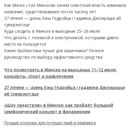
Как Менск стал Минском: зачем советская власть изменила
название, существовавшее почти тысячу лет
27 ліпеня — дзень Ежы Гедройца і гадавіна Дэкларацыі аб
суверэнітэце
Куда сходить в Минске в выходные 25–26 июля
Что делать с техникой и электроникой, которыми давно
никто не пользуется
Какие пробиотики лучше для кишечника? Полное
руководство по выбору эффективного средства
Что посмотреть в Минске на выходных 11–12 июля:
концерты, спорт и развлечения
27 ліпеня — дзень Ежы Гедройца і гадавіна Дэкларацыі
аб суверэнітэце
«Шоу оркестров» в Минске: как пройдёт большой
симфонический концерт в филармонии
Лучшие колонки для путешествий и кемпинга