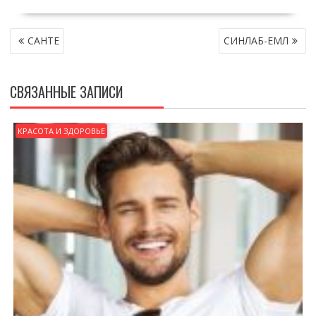
НАВИГАЦИЯ
САНТЕ
СИНЛАБ-ЕМЛ
ПО
ЗАПИСЯМ
СВЯЗАННЫЕ ЗАПИСИ
КРАСОТА И ЗДОРОВЬЕ