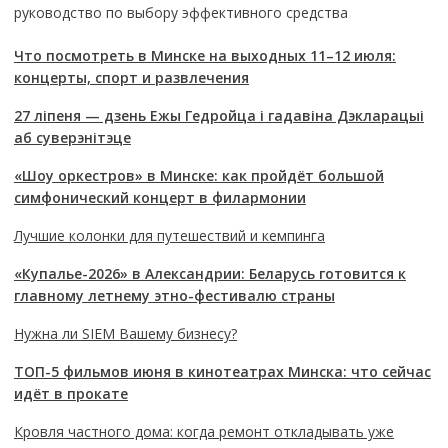
руководство по выбору эффективного средства
Что посмотреть в Минске на выходных 11–12 июля:
концерты, спорт и развлечения
27 ліпеня — дзень Ежы Гедройца і гадавіна Дэкларацыі
аб суверэнітэце
«Шоу оркестров» в Минске: как пройдёт большой
симфонический концерт в филармонии
Лучшие колонки для путешествий и кемпинга
«Купалье-2026» в Александрии: Беларусь готовится к
главному летнему этно-фестивалю страны
Нужна ли SIEM Вашему бизнесу?
ТОП-5 фильмов июня в кинотеатрах Минска: что сейчас
идёт в прокате
Кровля частного дома: когда ремонт откладывать уже