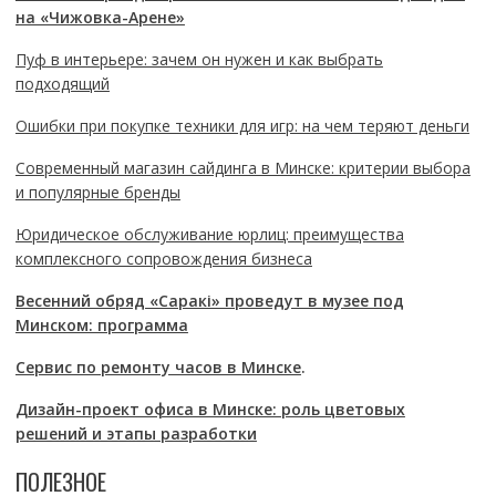
на «Чижовка-Арене»
Пуф в интерьере: зачем он нужен и как выбрать
подходящий
Ошибки при покупке техники для игр: на чем теряют деньги
Современный магазин сайдинга в Минске: критерии выбора
и популярные бренды
Юридическое обслуживание юрлиц: преимущества
комплексного сопровождения бизнеса
Весенний обряд «Саракі» проведут в музее под
Минском: программа
Сервис по ремонту часов в Минске
.
Дизайн-проект офиса в Минске: роль цветовых
решений и этапы разработки
ПОЛЕЗНОЕ