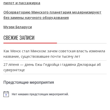
пилот и пассажирка
Обсерваторию Минского планетария модернизируют
без замены научного оборудования
Музеи Беларуси
СВЕЖИЕ ЗАПИСИ
Как Менск стал Минском: зачем советская власть изменила
название, существовавшее почти тысячу лет
27 ліпеня — дзень Ежы Гедройца і гадавіна Дэкларацыі аб
суверэнітэце
Предстоящие мероприятия
Нет никаких предстоящих мероприятий.
З
а
м
е