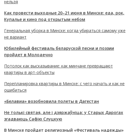
нельзя
Как провести выходные 20–21 июня в Минске: еда, рок,
Купалье и кино под открытым небом
Генеральная уборка в Минске: когда убираться самому уже
не вариант
Юбилейный фестиваль беларуской песни и поэзии
пройдет в Молодечно
Потолок как высказывание: как минчане превращают
квартиры в арт-объекты
Перепланировка квартиры в Минске: с чего начать и как не
ошибиться
«Белавиа» возобновила полеты в Дагестан
Не толькі святая, але і дзяржаўніца: у Старых Дарогах
згадваюць Сафію Слуцкую
В Минске пройдет религиозный «Фестиваль надежды»