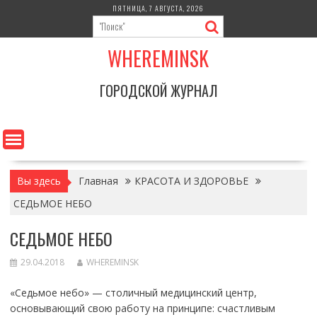
Перейти
ПЯТНИЦА, 7 АВГУСТА, 2026
к
содержимому
WHEREMINSK
ГОРОДСКОЙ ЖУРНАЛ
Вы здесь
Главная
КРАСОТА И ЗДОРОВЬЕ
СЕДЬМОЕ НЕБО
СЕДЬМОЕ НЕБО
29.04.2018
WHEREMINSK
«Седьмое небо» — столичный медицинский центр,
основывающий свою работу на принципе: счастливым