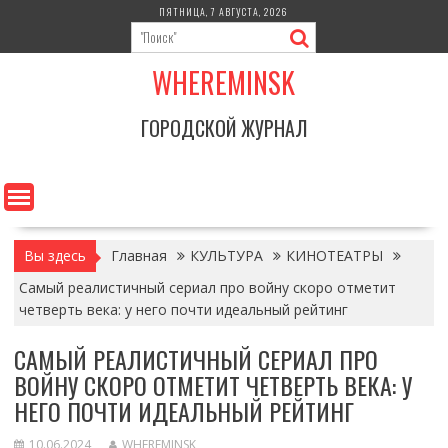
Перейти
ПЯТНИЦА, 7 АВГУСТА, 2026
к
содержимому
WHEREMINSK
ГОРОДСКОЙ ЖУРНАЛ
Вы здесь
Главная
КУЛЬТУРА
КИНОТЕАТРЫ
Самый реалистичный сериал про войну скоро отметит
четверть века: у него почти идеальный рейтинг
САМЫЙ РЕАЛИСТИЧНЫЙ СЕРИАЛ ПРО
ВОЙНУ СКОРО ОТМЕТИТ ЧЕТВЕРТЬ ВЕКА: У
НЕГО ПОЧТИ ИДЕАЛЬНЫЙ РЕЙТИНГ
10.06.2024
WHEREMINSK