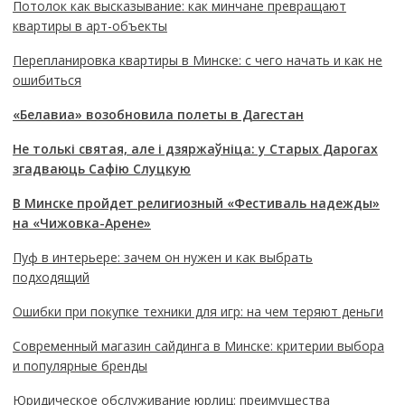
Потолок как высказывание: как минчане превращают
квартиры в арт-объекты
Перепланировка квартиры в Минске: с чего начать и как не
ошибиться
«Белавиа» возобновила полеты в Дагестан
Не толькі святая, але і дзяржаўніца: у Старых Дарогах
згадваюць Сафію Слуцкую
В Минске пройдет религиозный «Фестиваль надежды»
на «Чижовка-Арене»
Пуф в интерьере: зачем он нужен и как выбрать
подходящий
Ошибки при покупке техники для игр: на чем теряют деньги
Современный магазин сайдинга в Минске: критерии выбора
и популярные бренды
Юридическое обслуживание юрлиц: преимущества