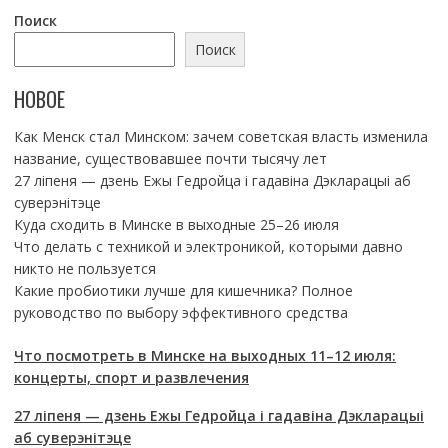
Поиск
Поиск
НОВОЕ
Как Менск стал Минском: зачем советская власть изменила
название, существовавшее почти тысячу лет
27 ліпеня — дзень Ежы Гедройца і гадавіна Дэкларацыі аб
суверэнітэце
Куда сходить в Минске в выходные 25–26 июля
Что делать с техникой и электроникой, которыми давно
никто не пользуется
Какие пробиотики лучше для кишечника? Полное
руководство по выбору эффективного средства
Что посмотреть в Минске на выходных 11–12 июля:
концерты, спорт и развлечения
27 ліпеня — дзень Ежы Гедройца і гадавіна Дэкларацыі
аб суверэнітэце