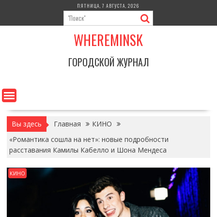
Перейти
ПЯТНИЦА, 7 АВГУСТА, 2026
к
содержимому
WHEREMINSK
ГОРОДСКОЙ ЖУРНАЛ
Вы здесь
Главная
КИНО
«Романтика сошла на нет»: новые подробности
расставания Камилы Кабелло и Шона Мендеса
КИНО