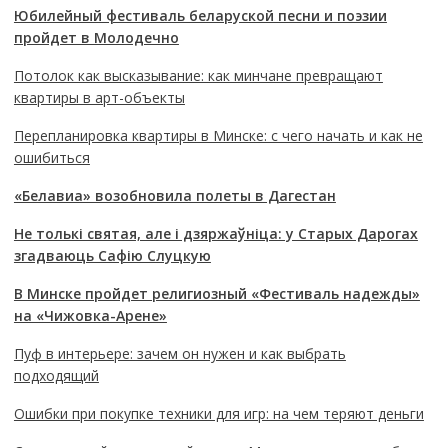
Юбилейный фестиваль беларуской песни и поэзии
пройдет в Молодечно
Потолок как высказывание: как минчане превращают
квартиры в арт-объекты
Перепланировка квартиры в Минске: с чего начать и как не
ошибиться
«Белавиа» возобновила полеты в Дагестан
Не толькі святая, але і дзяржаўніца: у Старых Дарогах
згадваюць Сафію Слуцкую
В Минске пройдет религиозный «Фестиваль надежды»
на «Чижовка-Арене»
Пуф в интерьере: зачем он нужен и как выбрать
подходящий
Ошибки при покупке техники для игр: на чем теряют деньги