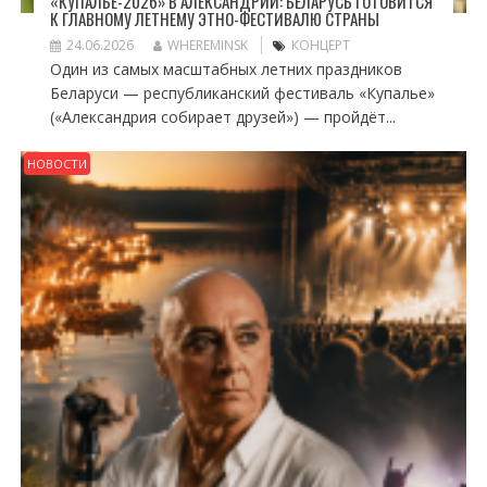
«КУПАЛЬЕ-2026» В АЛЕКСАНДРИИ: БЕЛАРУСЬ ГОТОВИТСЯ
К ГЛАВНОМУ ЛЕТНЕМУ ЭТНО-ФЕСТИВАЛЮ СТРАНЫ
24.06.2026
WHEREMINSK
КОНЦЕРТ
Один из самых масштабных летних праздников
Беларуси — республиканский фестиваль «Купалье»
(«Александрия собирает друзей») — пройдёт...
НОВОСТИ