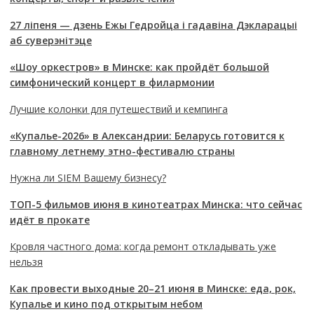
27 ліпеня — дзень Ежы Гедройца і гадавіна Дэкларацыі
аб суверэнітэце
«Шоу оркестров» в Минске: как пройдёт большой
симфонический концерт в филармонии
Лучшие колонки для путешествий и кемпинга
«Купалье-2026» в Александрии: Беларусь готовится к
главному летнему этно-фестивалю страны
Нужна ли SIEM Вашему бизнесу?
ТОП-5 фильмов июня в кинотеатрах Минска: что сейчас
идёт в прокате
Кровля частного дома: когда ремонт откладывать уже
нельзя
Как провести выходные 20–21 июня в Минске: еда, рок,
Купалье и кино под открытым небом