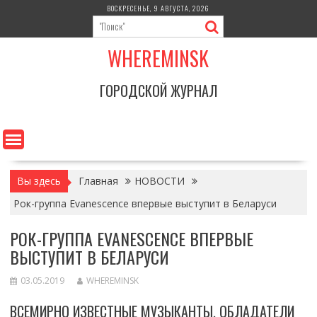
Перейти
ВОСКРЕСЕНЬЕ, 9 АВГУСТА, 2026
к
содержимому
WHEREMINSK
ГОРОДСКОЙ ЖУРНАЛ
Вы здесь
Главная
НОВОСТИ
Рок-группа Evanescence впервые выступит в Беларуси
РОК-ГРУППА EVANESCENCE ВПЕРВЫЕ
ВЫСТУПИТ В БЕЛАРУСИ
03.05.2019
WHEREMINSK
ВСЕМИРНО ИЗВЕСТНЫЕ МУЗЫКАНТЫ, ОБЛАДАТЕЛИ