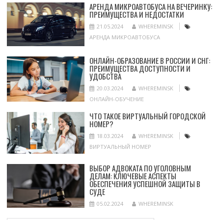
АРЕНДА МИКРОАВТОБУСА НА ВЕЧЕРИНКУ:
ПРЕИМУЩЕСТВА И НЕДОСТАТКИ
21.05.2024
WHEREMINSK
АРЕНДА МИКРОАВТОБУСА
ОНЛАЙН-ОБРАЗОВАНИЕ В РОССИИ И СНГ:
ПРЕИМУЩЕСТВА ДОСТУПНОСТИ И
УДОБСТВА
20.03.2024
WHEREMINSK
ОНЛАЙН-ОБУЧЕНИЕ
ЧТО ТАКОЕ ВИРТУАЛЬНЫЙ ГОРОДСКОЙ
НОМЕР?
18.03.2024
WHEREMINSK
ВИРТУАЛЬНЫЙ НОМЕР
ВЫБОР АДВОКАТА ПО УГОЛОВНЫМ
ДЕЛАМ: КЛЮЧЕВЫЕ АСПЕКТЫ
ОБЕСПЕЧЕНИЯ УСПЕШНОЙ ЗАЩИТЫ В
СУДЕ
05.02.2024
WHEREMINSK