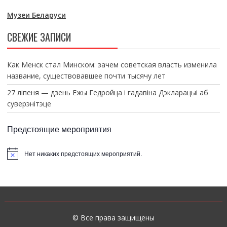
Музеи Беларуси
СВЕЖИЕ ЗАПИСИ
Как Менск стал Минском: зачем советская власть изменила
название, существовавшее почти тысячу лет
27 ліпеня — дзень Ежы Гедройца і гадавіна Дэкларацыі аб
суверэнітэце
Предстоящие мероприятия
Нет никаких предстоящих мероприятий.
З
а
м
е
т
к
а
© Все права защищены