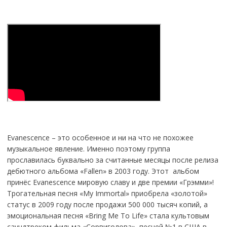
Evanescence – это особенное и ни на что не похожее
музыкальное явление. Именно поэтому группа
прославилась буквально за считанные месяцы после релиза
дебютного альбома «Fallen» в 2003 году. Этот альбом
принёс Evanescence мировую славу и две премии «Грэмми»!
Трогательная песня «My Immortal» приобрела «золотой»
статус в 2009 году после продажи 500 000 тысяч копий, а
эмоциональная песня «Bring Me To Life» стала культовым
саундтреком фильма «Сорвиголова», песней №1 в США в