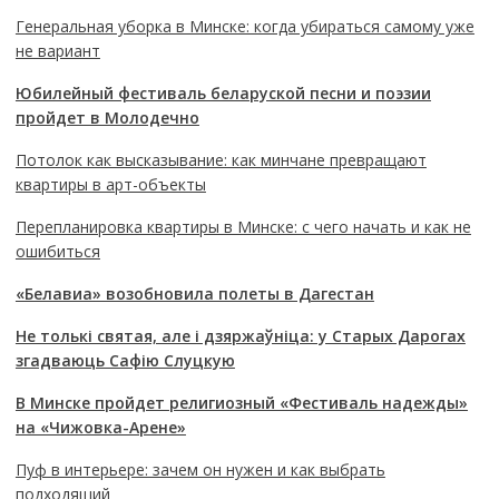
Генеральная уборка в Минске: когда убираться самому уже
не вариант
Юбилейный фестиваль беларуской песни и поэзии
пройдет в Молодечно
Потолок как высказывание: как минчане превращают
квартиры в арт-объекты
Перепланировка квартиры в Минске: с чего начать и как не
ошибиться
«Белавиа» возобновила полеты в Дагестан
Не толькі святая, але і дзяржаўніца: у Старых Дарогах
згадваюць Сафію Слуцкую
В Минске пройдет религиозный «Фестиваль надежды»
на «Чижовка-Арене»
Пуф в интерьере: зачем он нужен и как выбрать
подходящий