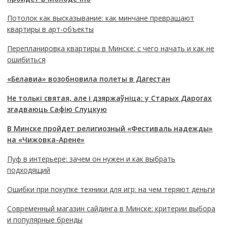
Потолок как высказывание: как минчане превращают
квартиры в арт-объекты
Перепланировка квартиры в Минске: с чего начать и как не
ошибиться
«Белавиа» возобновила полеты в Дагестан
Не толькі святая, але і дзяржаўніца: у Старых Дарогах
згадваюць Сафію Слуцкую
В Минске пройдет религиозный «Фестиваль надежды»
на «Чижовка-Арене»
Пуф в интерьере: зачем он нужен и как выбрать
подходящий
Ошибки при покупке техники для игр: на чем теряют деньги
Современный магазин сайдинга в Минске: критерии выбора
и популярные бренды