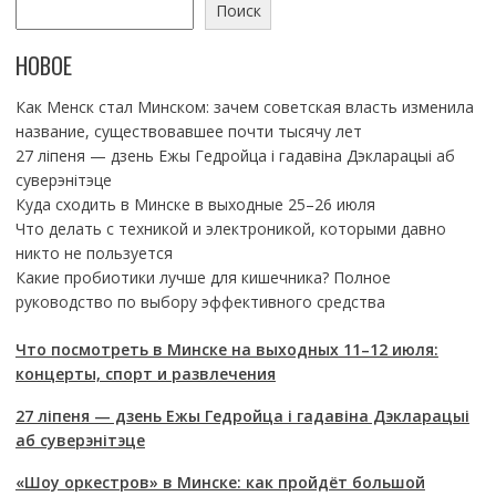
Поиск
НОВОЕ
Как Менск стал Минском: зачем советская власть изменила
название, существовавшее почти тысячу лет
27 ліпеня — дзень Ежы Гедройца і гадавіна Дэкларацыі аб
суверэнітэце
Куда сходить в Минске в выходные 25–26 июля
Что делать с техникой и электроникой, которыми давно
никто не пользуется
Какие пробиотики лучше для кишечника? Полное
руководство по выбору эффективного средства
Что посмотреть в Минске на выходных 11–12 июля:
концерты, спорт и развлечения
27 ліпеня — дзень Ежы Гедройца і гадавіна Дэкларацыі
аб суверэнітэце
«Шоу оркестров» в Минске: как пройдёт большой