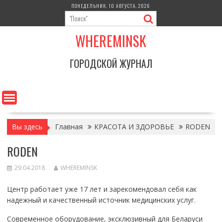
Перейти
ПОНЕДЕЛЬНИК, 10 АВГУСТА, 2026
к
содержимому
WHEREMINSK
ГОРОДСКОЙ ЖУРНАЛ
Вы здесь
Главная
КРАСОТА И ЗДОРОВЬЕ
RODEN
RODEN
29.04.2018
WHEREMINSK
Центр работает уже 17 лет и зарекомендовал себя как
надежный и качественный источник медицинских услуг.
Современное оборудование, эксклюзивный для Беларуси