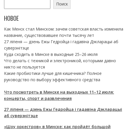
Поиск
НОВОЕ
Как Менск стал Минском: зачем советская власть изменила
название, существовавшее почти тысячу лет
27 ліпеня — дзень Ежы Гедройца і гадавіна Дэкларацыі аб
суверэнітэце
Куда сходить в Минске в выходные 25–26 июля
Что делать с техникой и электроникой, которыми давно
никто не пользуется
Какие пробиотики лучше для кишечника? Полное
руководство по выбору эффективного средства
Что посмотреть в Минске на выходных 11–12 июля:
концерты, спорт и развлечения
27 ліпеня — дзень Ежы Гедройца і гадавіна Дэкларацыі
аб суверэнітэце
«Шоу оркестров» в Минске: как пройдёт большой