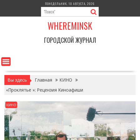
Перейти
ПОНЕДЕЛЬНИК, 10 АВГУСТА, 2026
к
содержимому
WHEREMINSK
ГОРОДСКОЙ ЖУРНАЛ
Вы здесь
Главная
КИНО
«Проклятье »: Рецензия Киноафиши
КИНО