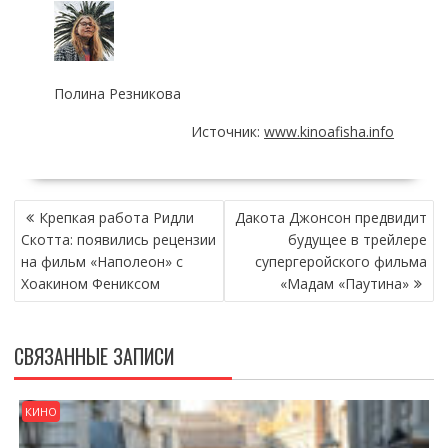
Полина Резникова
Источник:
www.kinoafisha.info
НАВИГАЦИЯ
Крепкая работа Ридли
Дакота Джонсон предвидит
ПО
Скотта: появились рецензии
будущее в трейлере
ЗАПИСЯМ
на фильм «Наполеон» с
супергеройского фильма
Хоакином Фениксом
«Мадам «Паутина»
СВЯЗАННЫЕ ЗАПИСИ
КИНО