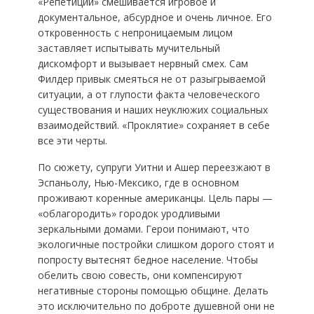
«Репетиции» смешивается игровое и
документальное, абсурдное и очень личное. Его
откровенность с непроницаемым лицом
заставляет испытывать мучительный
дискомфорт и вызывает нервный смех. Сам
Филдер привык смеяться не от разыгрываемой
ситуации, а от глупости факта человеческого
существования и наших неуклюжих социальных
взаимодействий. «Проклятие» сохраняет в себе
все эти черты.
По сюжету, супруги Уитни и Ашер переезжают в
Эспаньолу, Нью-Мексико, где в основном
проживают коренные американцы. Цель пары —
«облагородить» городок уродливыми
зеркальными домами. Герои понимают, что
экологичные постройки слишком дорого стоят и
попросту вытеснят бедное население. Чтобы
обелить свою совесть, они компенсируют
негативные стороны помощью общине. Делать
это исключительно по доброте душевной они не