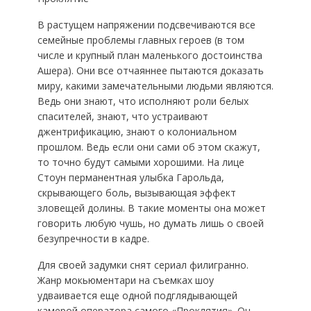
В растущем напряжении подсвечиваются все
семейные проблемы главных героев (в том
числе и крупный план маленького достоинства
Ашера). Они все отчаяннее пытаются доказать
миру, какими замечательными людьми являются.
Ведь они знают, что исполняют роли белых
спасителей, знают, что устраивают
джентрификацию, знают о колониальном
прошлом. Ведь если они сами об этом скажут,
то точно будут самыми хорошими. На лице
Стоун перманентная улыбка Гарольда,
скрывающего боль, вызывающая эффект
зловещей долины. В такие моменты она может
говорить любую чушь, но думать лишь о своей
безупречности в кадре.
Для своей задумки снят сериал филигранно.
Жанр мокьюментари на съемках шоу
удваивается еще одной подглядывающей
камерой оператора самого «Проклятия». Он