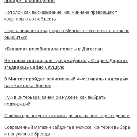
пройдет в Молодечно
Потолок как высказывание: как минчане превращают
квартиры в арт-объекты
Перепланировка квартиры в Минске: с чего начать и как не
ошибиться
«Белавиа» возобновила полеты в Дагестан
Не толькі святая, але і дзяржаўніца: у Старых Дарогах
згадваюць Сафію Слуцкую
В Минске пройдет религиозный «Фестиваль надежды»
на «Чижовка-Арене»
Пуф в интерьере: зачем он нужен и как выбрать
подходящий
Ошибки при покупке техники для игр: на чем теряют деньги
Современный магазин сайдинга в Минске: критерии выбора
и популярные бренды