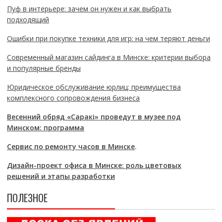
Пуф в интерьере: зачем он нужен и как выбрать
подходящий
Ошибки при покупке техники для игр: на чем теряют деньги
Современный магазин сайдинга в Минске: критерии выбора
и популярные бренды
Юридическое обслуживание юрлиц: преимущества
комплексного сопровождения бизнеса
Весенний обряд «Саракі» проведут в музее под
Минском: программа
Сервис по ремонту часов в Минске
.
Дизайн-проект офиса в Минске: роль цветовых
решений и этапы разработки
ПОЛЕЗНОЕ