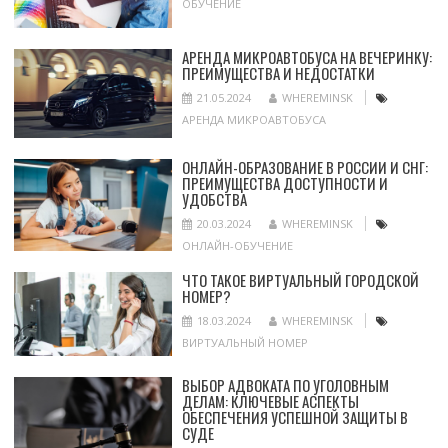
ОБУЧЕНИЕ
АРЕНДА МИКРОАВТОБУСА НА ВЕЧЕРИНКУ:
ПРЕИМУЩЕСТВА И НЕДОСТАТКИ
21.05.2024
WHEREMINSK
АРЕНДА МИКРОАВТОБУСА
ОНЛАЙН-ОБРАЗОВАНИЕ В РОССИИ И СНГ:
ПРЕИМУЩЕСТВА ДОСТУПНОСТИ И
УДОБСТВА
20.03.2024
WHEREMINSK
ОНЛАЙН-ОБУЧЕНИЕ
ЧТО ТАКОЕ ВИРТУАЛЬНЫЙ ГОРОДСКОЙ
НОМЕР?
18.03.2024
WHEREMINSK
ВИРТУАЛЬНЫЙ НОМЕР
ВЫБОР АДВОКАТА ПО УГОЛОВНЫМ
ДЕЛАМ: КЛЮЧЕВЫЕ АСПЕКТЫ
ОБЕСПЕЧЕНИЯ УСПЕШНОЙ ЗАЩИТЫ В
СУДЕ