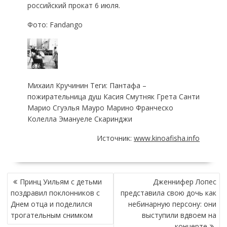
российский прокат 6 июля.
Фото: Fandango
Михаил Кручинин Теги: Пантафа –
пожирательница душ Касия Смутняк Грета Санти
Марио Сгуэлья Мауро Марино Франческо
Колелла Эмануеле Скаринджи
Источник:
www.kinoafisha.info
НАВИГАЦИЯ
Принц Уильям с детьми
Дженнифер Лопес
ПО
поздравил поклонников с
представила свою дочь как
ЗАПИСЯМ
Днем отца и поделился
небинарную персону: они
трогательным снимком
выступили вдвоем на
концерте