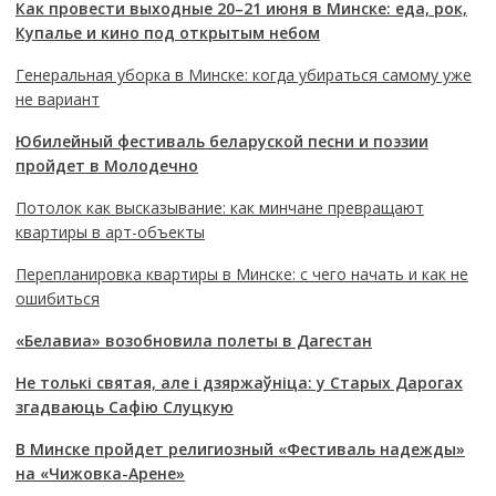
Как провести выходные 20–21 июня в Минске: еда, рок,
Купалье и кино под открытым небом
Генеральная уборка в Минске: когда убираться самому уже
не вариант
Юбилейный фестиваль беларуской песни и поэзии
пройдет в Молодечно
Потолок как высказывание: как минчане превращают
квартиры в арт-объекты
Перепланировка квартиры в Минске: с чего начать и как не
ошибиться
«Белавиа» возобновила полеты в Дагестан
Не толькі святая, але і дзяржаўніца: у Старых Дарогах
згадваюць Сафію Слуцкую
В Минске пройдет религиозный «Фестиваль надежды»
на «Чижовка-Арене»