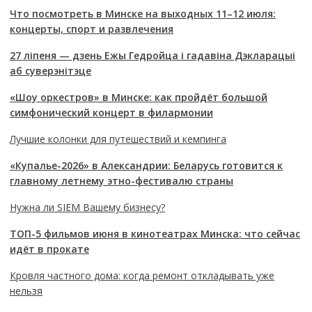
Что посмотреть в Минске на выходных 11–12 июля:
концерты, спорт и развлечения
27 ліпеня — дзень Ежы Гедройца і гадавіна Дэкларацыі
аб суверэнітэце
«Шоу оркестров» в Минске: как пройдёт большой
симфонический концерт в филармонии
Лучшие колонки для путешествий и кемпинга
«Купалье-2026» в Александрии: Беларусь готовится к
главному летнему этно-фестивалю страны
Нужна ли SIEM Вашему бизнесу?
ТОП-5 фильмов июня в кинотеатрах Минска: что сейчас
идёт в прокате
Кровля частного дома: когда ремонт откладывать уже
нельзя