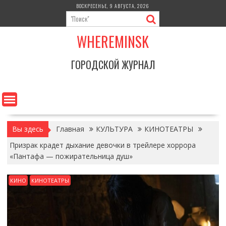
Перейти
ВОСКРЕСЕНЬЕ, 9 АВГУСТА, 2026
к
содержимому
WHEREMINSK
ГОРОДСКОЙ ЖУРНАЛ
Вы здесь
Главная
КУЛЬТУРА
КИНОТЕАТРЫ
Призрак крадет дыхание девочки в трейлере хоррора
«Пантафа — пожирательница душ»
КИНО
КИНОТЕАТРЫ