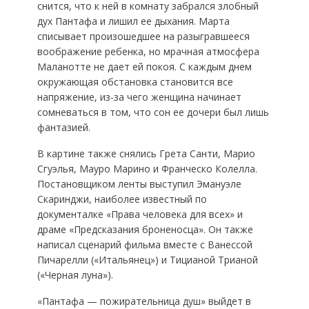
снится, что к ней в комнату забрался злобный
дух Пантафа и лишил ее дыхания. Марта
списывает произошедшее на разыгравшееся
воображение ребенка, но мрачная атмосфера
Маланотте не дает ей покоя. С каждым днем
окружающая обстановка становится все
напряжение, из-за чего женщина начинает
сомневаться в том, что сон ее дочери был лишь
фантазией.
В картине также снялись Грета Санти, Марио
Сгуэлья, Мауро Марино и Франческо Колелла.
Постановщиком ленты выступил Эмануэле
Скаринджи, наиболее известный по
документалке «Права человека для всех» и
драме «Предсказания броненосца». Он также
написал сценарий фильма вместе с Ванессой
Пичарелли («Итальянец») и Тицианой Трианой
(«Черная луна»).
«Пантафа — пожирательница душ» выйдет в