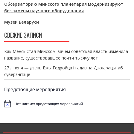
Обсерваторию Минского планетария модернизируют
без замены научного оборудования
Музеи Беларуси
СВЕЖИЕ ЗАПИСИ
Как Менск стал Минском: зачем советская власть изменила
название, существовавшее почти тысячу лет
27 ліпеня — дзень Ежы Гедройца і гадавіна Дэкларацыі аб
суверэнітэце
Предстоящие мероприятия
Нет никаких предстоящих мероприятий.
З
а
м
е
т
к