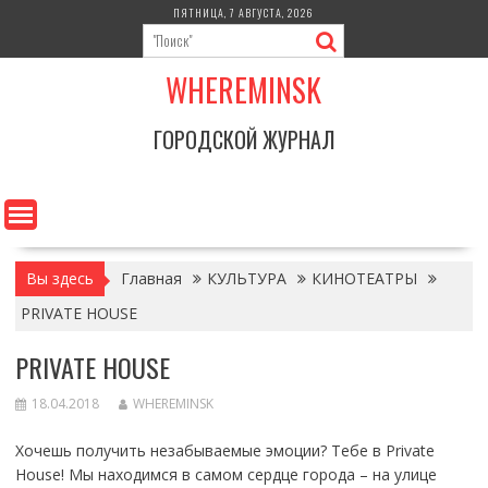
Перейти
ПЯТНИЦА, 7 АВГУСТА, 2026
к
содержимому
WHEREMINSK
ГОРОДСКОЙ ЖУРНАЛ
Вы здесь
Главная
КУЛЬТУРА
КИНОТЕАТРЫ
PRIVATE HOUSE
PRIVATE HOUSE
18.04.2018
WHEREMINSK
Хочешь получить незабываемые эмоции? Тебе в Private
House! Мы находимся в самом сердце города – на улице