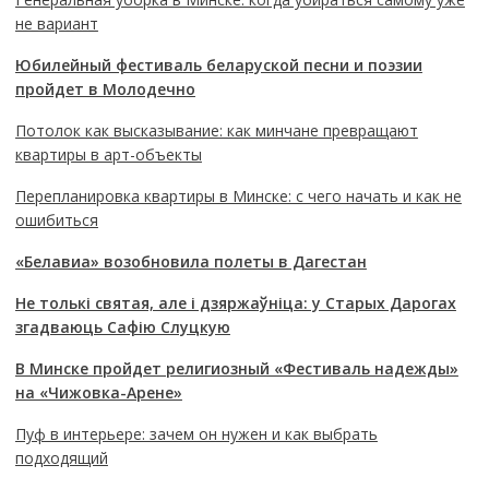
не вариант
Юбилейный фестиваль беларуской песни и поэзии
пройдет в Молодечно
Потолок как высказывание: как минчане превращают
квартиры в арт-объекты
Перепланировка квартиры в Минске: с чего начать и как не
ошибиться
«Белавиа» возобновила полеты в Дагестан
Не толькі святая, але і дзяржаўніца: у Старых Дарогах
згадваюць Сафію Слуцкую
В Минске пройдет религиозный «Фестиваль надежды»
на «Чижовка-Арене»
Пуф в интерьере: зачем он нужен и как выбрать
подходящий