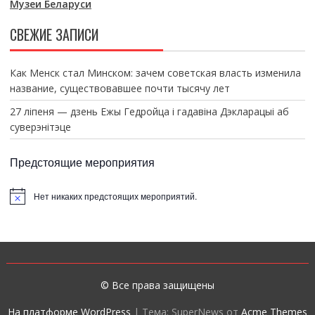
Музеи Беларуси
СВЕЖИЕ ЗАПИСИ
Как Менск стал Минском: зачем советская власть изменила
название, существовавшее почти тысячу лет
27 ліпеня — дзень Ежы Гедройца і гадавіна Дэкларацыі аб
суверэнітэце
Предстоящие мероприятия
Нет никаких предстоящих мероприятий.
З
а
м
е
т
к
а
© Все права защищены
На платформе WordPress
|
Тема: SuperNews от
Acme Themes