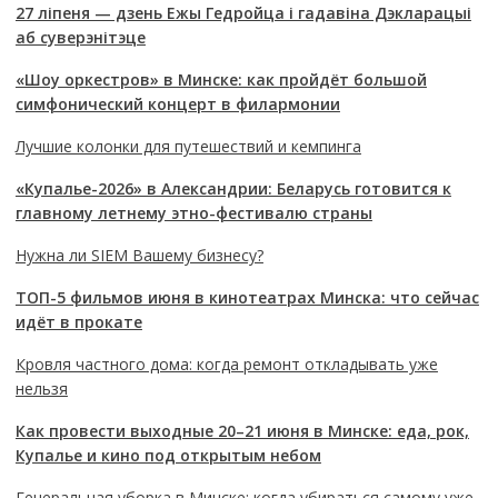
27 ліпеня — дзень Ежы Гедройца і гадавіна Дэкларацыі
аб суверэнітэце
«Шоу оркестров» в Минске: как пройдёт большой
симфонический концерт в филармонии
Лучшие колонки для путешествий и кемпинга
«Купалье-2026» в Александрии: Беларусь готовится к
главному летнему этно-фестивалю страны
Нужна ли SIEM Вашему бизнесу?
ТОП-5 фильмов июня в кинотеатрах Минска: что сейчас
идёт в прокате
Кровля частного дома: когда ремонт откладывать уже
нельзя
Как провести выходные 20–21 июня в Минске: еда, рок,
Купалье и кино под открытым небом
Генеральная уборка в Минске: когда убираться самому уже