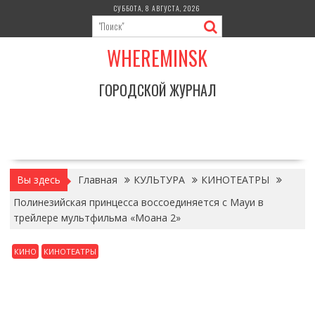
Перейти
СУББОТА, 8 АВГУСТА, 2026
к
содержимому
WHEREMINSK
ГОРОДСКОЙ ЖУРНАЛ
Вы здесь
Главная
КУЛЬТУРА
КИНОТЕАТРЫ
Полинезийская принцесса воссоединяется с Мауи в
трейлере мультфильма «Моана 2»
КИНО
КИНОТЕАТРЫ