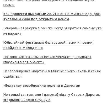
нельзя
Как провести выходные 20–21 июня в Минске: еда, рок,
Купалье и кино под открытым небом
Генеральная уборка в Минске: когда убираться самому уже
не вариант
Юбилейный фестиваль беларуской песни и поэзии
пройдет в Молодечно
Потолок как высказывание: как минчане превращают
квартиры в арт-объекты
Перепланировка квартиры в Минске: с чего начать и как не
ошибиться
«Белавиа» возобновила полеты в Дагестан
Не толькі святая, але і дзяржаўніца: у Старых Дарогах
згадваюць Сафію Слуцкую