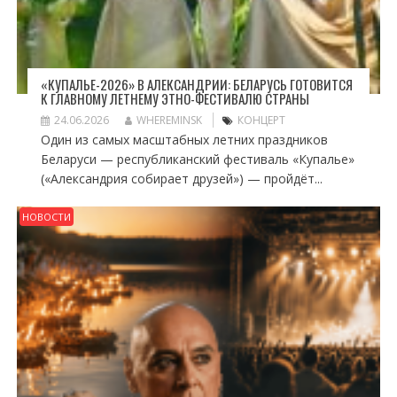
«КУПАЛЬЕ-2026» В АЛЕКСАНДРИИ: БЕЛАРУСЬ ГОТОВИТСЯ
К ГЛАВНОМУ ЛЕТНЕМУ ЭТНО-ФЕСТИВАЛЮ СТРАНЫ
24.06.2026
WHEREMINSK
КОНЦЕРТ
Один из самых масштабных летних праздников
Беларуси — республиканский фестиваль «Купалье»
(«Александрия собирает друзей») — пройдёт...
НОВОСТИ