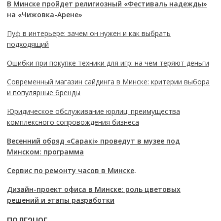
В Минске пройдет религиозный «Фестиваль надежды»
на «Чижовка-Арене»
Пуф в интерьере: зачем он нужен и как выбрать
подходящий
Ошибки при покупке техники для игр: на чем теряют деньги
Современный магазин сайдинга в Минске: критерии выбора
и популярные бренды
Юридическое обслуживание юрлиц: преимущества
комплексного сопровождения бизнеса
Весенний обряд «Саракі» проведут в музее под
Минском: программа
Сервис по ремонту часов в Минске
.
Дизайн-проект офиса в Минске: роль цветовых
решений и этапы разработки