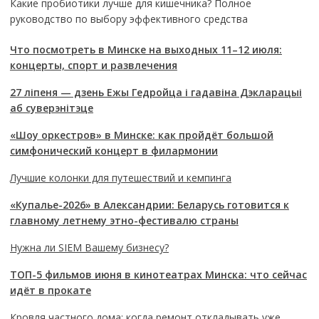
Какие пробиотики лучше для кишечника? Полное
руководство по выбору эффективного средства
Что посмотреть в Минске на выходных 11–12 июля:
концерты, спорт и развлечения
27 ліпеня — дзень Ежы Гедройца і гадавіна Дэкларацыі
аб суверэнітэце
«Шоу оркестров» в Минске: как пройдёт большой
симфонический концерт в филармонии
Лучшие колонки для путешествий и кемпинга
«Купалье-2026» в Александрии: Беларусь готовится к
главному летнему этно-фестивалю страны
Нужна ли SIEM Вашему бизнесу?
ТОП-5 фильмов июня в кинотеатрах Минска: что сейчас
идёт в прокате
Кровля частного дома: когда ремонт откладывать уже