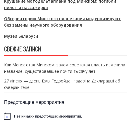
Крушение мотодельтаплана под Минском: погибли
пилот и пассажирка
Обсерваторию Минского планетария модернизируют
без замены научного оборудования
Музеи Беларуси
СВЕЖИЕ ЗАПИСИ
Как Менск стал Минском: зачем советская власть изменила
название, существовавшее почти тысячу лет
27 ліпеня — дзень Ежы Гедройца і гадавіна Дэкларацыі аб
суверэнітэце
Предстоящие мероприятия
Нет никаких предстоящих мероприятий.
З
а
м