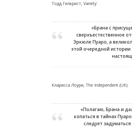
Тодд Гилкрист, Variety:
«Брана с присущ
сверхъестественное от
Эркюле Пуаро, а велико
этой очередной истории 
настоящ
Кларисса Лоури, The Independent (UK):
«Полагаю, Брана и д
копаться в тайнах Пуаро
следует задуматься 