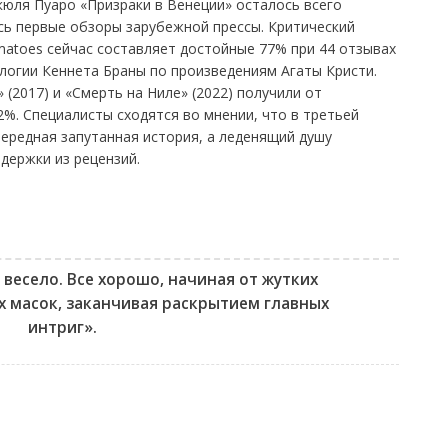
юля Пуаро «Призраки в Венеции» осталось всего
ись первые обзоры зарубежной прессы. Критический
matoes сейчас составляет достойные 77% при 44 отзывах
логии Кеннета Браны по произведениям Агаты Кристи.
 (2017) и «Смерть на Ниле» (2022) получили от
2%. Специалисты сходятся во мнении, что в третьей
чередная запутанная история, а леденящий душу
держки из рецензий.
весело. Все хорошо, начиная от жутких
х масок, заканчивая раскрытием главных
интриг».