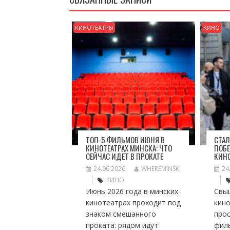
КИНОТЕАТРЫ
КИНО
ТОП-5 ФИЛЬМОВ ИЮНЯ В
СТАЛ
КИНОТЕАТРАХ МИНСКА: ЧТО
ПОБЕ
СЕЙЧАС ИДЁТ В ПРОКАТЕ
КИН
24.06.2026
WHEREMINSK
24
КИНО
Июнь 2026 года в минских
Свы
кинотеатрах проходит под
кино
знаком смешанного
про
проката: рядом идут
фил