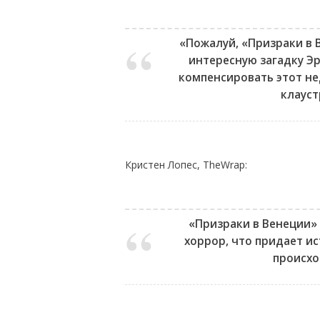
«Пожалуй, «Призраки в 
интересную загадку Эр
компенсировать этот н
клаус
Кристен Лопес, TheWrap:
«Призраки в Венеции»
хоррор, что придает ис
происхо