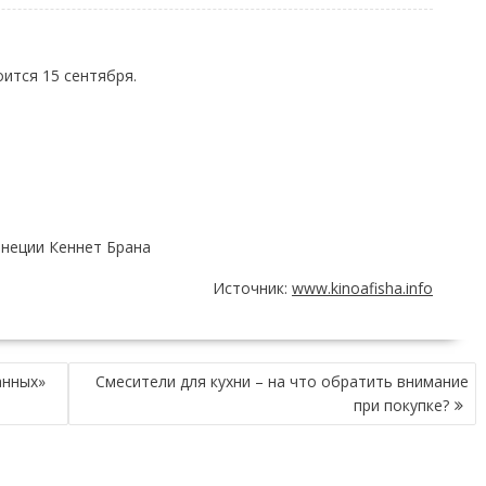
ится 15 сентября.
енеции Кеннет Брана
Источник:
www.kinoafisha.info
анных»
Смесители для кухни – на что обратить внимание
при покупке?