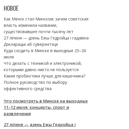
НОВОЕ
Как Менск стал Минском: зачем советская
власть изменила название,
существовавшее почти тысячу лет
27 ліпеня — дзень Ежы Гедройца і гадавіна
Дэкларацыі аб суверэнітэце
Куда сходить в Минске в выходные 25–26
июля
Что делать с техникой и электроникой,
которыми давно никто не пользуется
Какие пробиотики лучше для кишечника?
Полное руководство по выбору
эффективного средства
Что посмотреть в Минске на выходных
11–12 июля: концерты, спорт и
развлечения
27 ліпеня — дзень Ежы Гедройца і