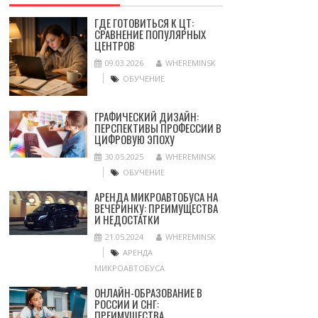
ГДЕ ГОТОВИТЬСЯ К ЦТ:
СРАВНЕНИЕ ПОПУЛЯРНЫХ
ЦЕНТРОВ
09.03.2026
WHEREMINSK
ОБУЧЕНИЕ
ГРАФИЧЕСКИЙ ДИЗАЙН:
ПЕРСПЕКТИВЫ ПРОФЕССИИ В
ЦИФРОВУЮ ЭПОХУ
30.05.2025
WHEREMINSK
ОБУЧЕНИЕ
АРЕНДА МИКРОАВТОБУСА НА
ВЕЧЕРИНКУ: ПРЕИМУЩЕСТВА
И НЕДОСТАТКИ
21.05.2024
WHEREMINSK
АРЕНДА
МИКРОАВТОБУСА
ОНЛАЙН-ОБРАЗОВАНИЕ В
РОССИИ И СНГ:
ПРЕИМУЩЕСТВА