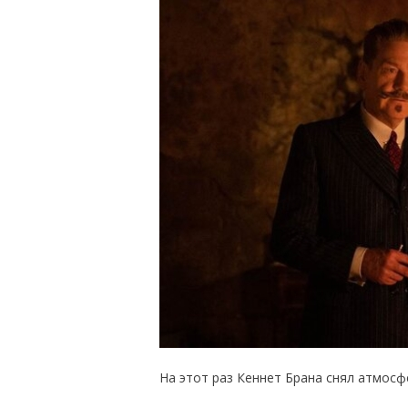
На этот раз Кеннет Брана снял атмосф