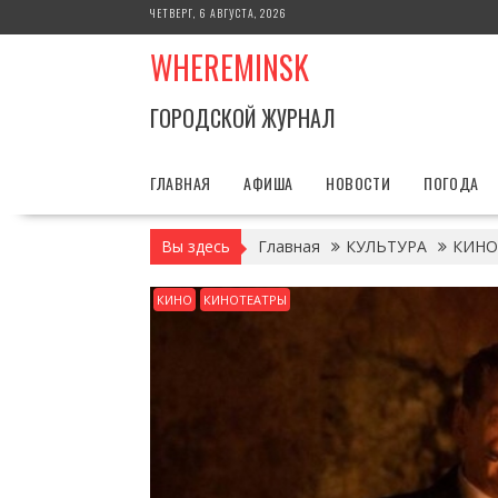
Перейти
ЧЕТВЕРГ, 6 АВГУСТА, 2026
к
WHEREMINSK
содержимому
ГОРОДСКОЙ ЖУРНАЛ
ГЛАВНАЯ
АФИША
НОВОСТИ
ПОГОДА
Вы здесь
Главная
КУЛЬТУРА
КИНО
КИНО
КИНОТЕАТРЫ