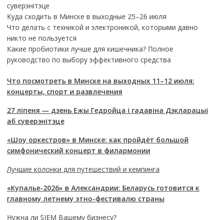
суверэнітэце
Куда сходить в Минске в выходные 25–26 июля
Что делать с техникой и электроникой, которыми давно
никто не пользуется
Какие пробиотики лучше для кишечника? Полное
руководство по выбору эффективного средства
Что посмотреть в Минске на выходных 11–12 июля:
концерты, спорт и развлечения
27 ліпеня — дзень Ежы Гедройца і гадавіна Дэкларацыі
аб суверэнітэце
«Шоу оркестров» в Минске: как пройдёт большой
симфонический концерт в филармонии
Лучшие колонки для путешествий и кемпинга
«Купалье-2026» в Александрии: Беларусь готовится к
главному летнему этно-фестивалю страны
Нужна ли SIEM Вашему бизнесу?