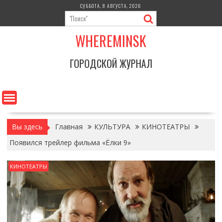
Перейти
СУББОТА, 8 АВГУСТА, 2026
к
содержимому
WHEREMINSK
ГОРОДСКОЙ ЖУРНАЛ
Вы здесь
Главная
КУЛЬТУРА
КИНОТЕАТРЫ
Появился трейлер фильма «Ёлки 9»
КИНОТЕАТРЫ