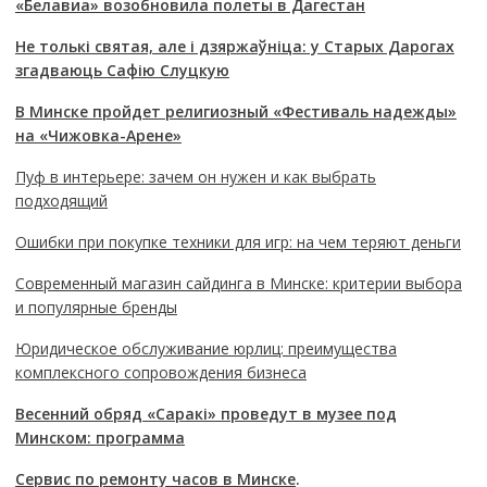
«Белавиа» возобновила полеты в Дагестан
Не толькі святая, але і дзяржаўніца: у Старых Дарогах
згадваюць Сафію Слуцкую
В Минске пройдет религиозный «Фестиваль надежды»
на «Чижовка-Арене»
Пуф в интерьере: зачем он нужен и как выбрать
подходящий
Ошибки при покупке техники для игр: на чем теряют деньги
Современный магазин сайдинга в Минске: критерии выбора
и популярные бренды
Юридическое обслуживание юрлиц: преимущества
комплексного сопровождения бизнеса
Весенний обряд «Саракі» проведут в музее под
Минском: программа
Сервис по ремонту часов в Минске
.