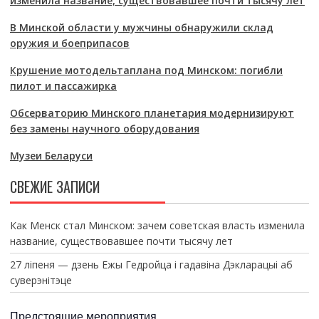
изменила название, существовавшее почти тысячу лет
В Минской области у мужчины обнаружили склад
оружия и боеприпасов
Крушение мотодельтаплана под Минском: погибли
пилот и пассажирка
Обсерваторию Минского планетария модернизируют
без замены научного оборудования
Музеи Беларуси
СВЕЖИЕ ЗАПИСИ
Как Менск стал Минском: зачем советская власть изменила
название, существовавшее почти тысячу лет
27 ліпеня — дзень Ежы Гедройца і гадавіна Дэкларацыі аб
суверэнітэце
Предстоящие мероприятия