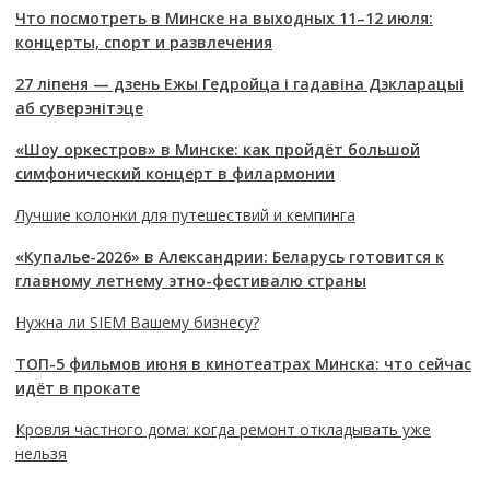
Что посмотреть в Минске на выходных 11–12 июля:
концерты, спорт и развлечения
27 ліпеня — дзень Ежы Гедройца і гадавіна Дэкларацыі
аб суверэнітэце
«Шоу оркестров» в Минске: как пройдёт большой
симфонический концерт в филармонии
Лучшие колонки для путешествий и кемпинга
«Купалье-2026» в Александрии: Беларусь готовится к
главному летнему этно-фестивалю страны
Нужна ли SIEM Вашему бизнесу?
ТОП-5 фильмов июня в кинотеатрах Минска: что сейчас
идёт в прокате
Кровля частного дома: когда ремонт откладывать уже
нельзя