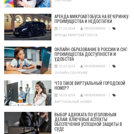
ОБУЧЕНИЕ
АРЕНДА МИКРОАВТОБУСА НА ВЕЧЕРИНКУ:
ПРЕИМУЩЕСТВА И НЕДОСТАТКИ
21.05.2024
WHEREMINSK
АРЕНДА МИКРОАВТОБУСА
ОНЛАЙН-ОБРАЗОВАНИЕ В РОССИИ И СНГ:
ПРЕИМУЩЕСТВА ДОСТУПНОСТИ И
УДОБСТВА
20.03.2024
WHEREMINSK
ОНЛАЙН-ОБУЧЕНИЕ
ЧТО ТАКОЕ ВИРТУАЛЬНЫЙ ГОРОДСКОЙ
НОМЕР?
18.03.2024
WHEREMINSK
ВИРТУАЛЬНЫЙ НОМЕР
ВЫБОР АДВОКАТА ПО УГОЛОВНЫМ
ДЕЛАМ: КЛЮЧЕВЫЕ АСПЕКТЫ
ОБЕСПЕЧЕНИЯ УСПЕШНОЙ ЗАЩИТЫ В
СУДЕ