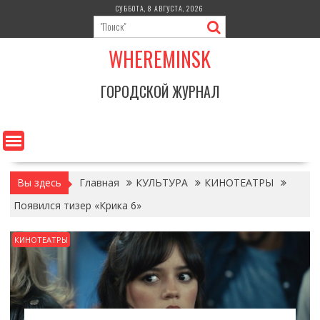
Перейти
СУББОТА, 8 АВГУСТА, 2026
к
содержимому
WHEREMINSK
ГОРОДСКОЙ ЖУРНАЛ
Вы здесь
Главная
КУЛЬТУРА
КИНОТЕАТРЫ
Появился тизер «Крика 6»
КИНОТЕАТРЫ