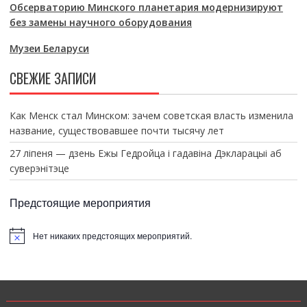
Обсерваторию Минского планетария модернизируют
без замены научного оборудования
Музеи Беларуси
СВЕЖИЕ ЗАПИСИ
Как Менск стал Минском: зачем советская власть изменила
название, существовавшее почти тысячу лет
27 ліпеня — дзень Ежы Гедройца і гадавіна Дэкларацыі аб
суверэнітэце
Предстоящие мероприятия
Нет никаких предстоящих мероприятий.
З
а
м
е
т
к
а