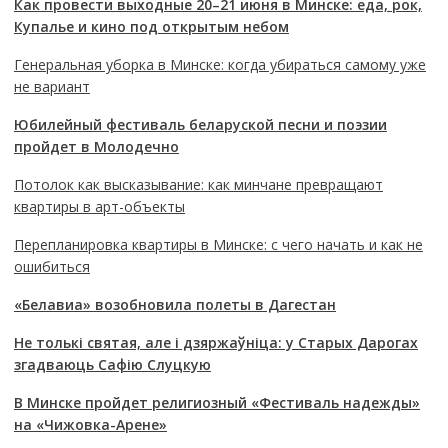
Как провести выходные 20–21 июня в Минске: еда, рок,
Купалье и кино под открытым небом
Генеральная уборка в Минске: когда убираться самому уже
не вариант
Юбилейный фестиваль беларуской песни и поэзии
пройдет в Молодечно
Потолок как высказывание: как минчане превращают
квартиры в арт-объекты
Перепланировка квартиры в Минске: с чего начать и как не
ошибиться
«Белавиа» возобновила полеты в Дагестан
Не толькі святая, але і дзяржаўніца: у Старых Дарогах
згадваюць Сафію Слуцкую
В Минске пройдет религиозный «Фестиваль надежды»
на «Чижовка-Арене»