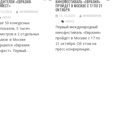
ДИТЕЛЕЙ «ЕВРАЗИЯ-
КИНОФЕСТИВАЛЬ «ЕВРАЗИЯ»
ОФЕСТ»
ПРОЙДЕТ В МОСКВЕ С 17 ПО 21
ОКТЯБРЯ
.10.2024
WHEREMINSK
15.10.2024
WHEREMINSK
КИНО
КИНО
ше 50 конкурсных
Первый международный
показов, 5 тысяч
кинофестиваль «Евразия»
смотров и 2 отдельных
пройдет в Москве с 17 по
ьмов: в Москве
21 октября. Об этом на
ршился «Евразия-
пресс-конференции...
фест». Первый...