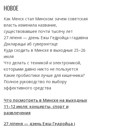
НОВОЕ
Как Менск стал Минском: зачем советская
власть изменила название,
существовавшее почти тысячу лет
27 ліпеня — дзень Ежы Гедройца і гадавіна
Дэкларацыі аб суверэнітэце
Куда сходить в Минске в выходные 25–26
июля
Что делать с техникой и электроникой,
которыми давно никто не пользуется
Какие пробиотики лучше для кишечника?
Полное руководство по выбору
эффективного средства
Что посмотреть в Минске на выходных
11–12 июля: концерты, спорт и
развлечения
27 ліпеня — дзень Ежы Гедройца і