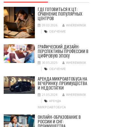
ГДЕ ГОТОВИТЬСЯ К ЦТ:
СРАВНЕНИЕ ПОПУЛЯРНЫХ
ЦЕНТРОВ
09.03.2026
WHEREMINSK
ОБУЧЕНИЕ
ГРАФИЧЕСКИЙ ДИЗАЙН:
ПЕРСПЕКТИВЫ ПРОФЕССИИ В
ЦИФРОВУЮ ЭПОХУ
30.05.2025
WHEREMINSK
ОБУЧЕНИЕ
АРЕНДА МИКРОАВТОБУСА НА
ВЕЧЕРИНКУ: ПРЕИМУЩЕСТВА
И НЕДОСТАТКИ
21.05.2024
WHEREMINSK
АРЕНДА
МИКРОАВТОБУСА
ОНЛАЙН-ОБРАЗОВАНИЕ В
РОССИИ И СНГ:
ПРЕИМУЩЕСТВА