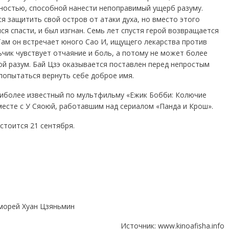
остью, способной нанести непоправимый ущерб разуму.
я защитить свой остров от атаки духа, но вместо этого
я спасти, и был изгнан. Семь лет спустя герой возвращается
 Там он встречает юного Сао И, ищущего лекарства против
ьчик чувствует отчаяние и боль, а потому не может более
ой разум. Бай Цзэ оказывается поставлен перед непростым
попытаться вернуть себе доброе имя.
иболее известный по мультфильму «Ежик Бобби: Колючие
месте с У Сяоюй, работавшим над сериалом «Панда и Крош».
стоится 21 сентября.
 морей Хуан Цзяньмин
Источник:
www.kinoafisha.info