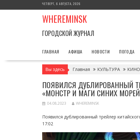
Перейти
ЧЕТВЕРГ, 6 АВГУСТА, 2026
к
WHEREMINSK
содержимому
ГОРОДСКОЙ ЖУРНАЛ
ГЛАВНАЯ
АФИША
НОВОСТИ
ПОГОДА
Вы здесь
Главная
КУЛЬТУРА
КИНО
ПОЯВИЛСЯ ДУБЛИРОВАННЫЙ Т
«МОНСТР И МАГИ СИНИХ МОРЕЙ
04.08.2023
WHEREMINSK
Появился дублированный трейлер китайского
17:02