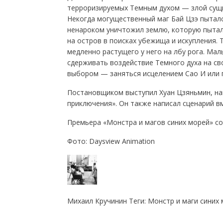
терроризируемых Темным духом — злой сущн
Некогда могущественный маг Бай Цзэ пыталс
ненароком уничтожил землю, которую пыталс
на остров в поисках убежища и искупления.
медленно растущего у него на лбу рога. Мал
сдерживать воздействие Темного духа на св
выбором — заняться исцелением Сао И или 
Постановщиком выступил Хуан Цзяньмин, на
приключения». Он также написал сценарий в
Премьера «Монстра и магов синих морей» со
Фото: Daysview Animation
Михаил Кручинин Теги: Монстр и маги синих